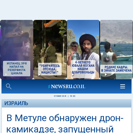
ИСПАНЕЦ ЗРЯ
НАПАЛ НА
РЕЗЕРВИСТА
ЦАХАЛА
09 МАЯ 2026
|
10:33
ИЗРАИЛЬ
В Метуле обнаружен дрон-
камикадзе, запущенный