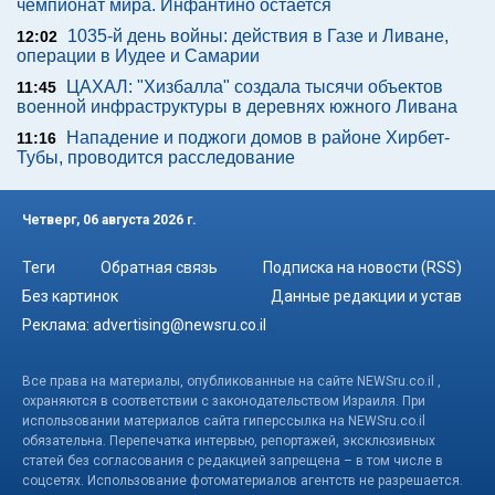
чемпионат мира. Инфантино остается
1035-й день войны: действия в Газе и Ливане,
12:02
операции в Иудее и Самарии
ЦАХАЛ: "Хизбалла" создала тысячи объектов
11:45
военной инфраструктуры в деревнях южного Ливана
Нападение и поджоги домов в районе Хирбет-
11:16
Тубы, проводится расследование
Четверг, 06 августа 2026 г.
Теги
Обратная связь
Подписка на новости (RSS)
Без картинок
Данные редакции и устав
Реклама:
advertising@newsru.co.il
Все права на материалы, опубликованные на сайте NEWSru.co.il ,
охраняются в соответствии с законодательством Израиля. При
использовании материалов сайта гиперссылка на NEWSru.co.il
обязательна. Перепечатка интервью, репортажей, эксклюзивных
статей без согласования с редакцией запрещена – в том числе в
соцсетях. Использование фотоматериалов агентств не разрешается.