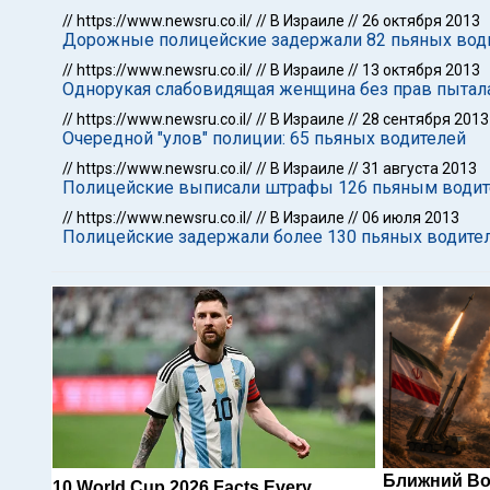
//
https://www.newsru.co.il/
//
В Израиле
//
26 октября 2013
Дорожные полицейские задержали 82 пьяных вод
//
https://www.newsru.co.il/
//
В Израиле
//
13 октября 2013
Однорукая слабовидящая женщина без прав пытала
//
https://www.newsru.co.il/
//
В Израиле
//
28 сентября 2013
Очередной "улов" полиции: 65 пьяных водителей
//
https://www.newsru.co.il/
//
В Израиле
//
31 августа 2013
Полицейские выписали штрафы 126 пьяным води
//
https://www.newsru.co.il/
//
В Израиле
//
06 июля 2013
Полицейские задержали более 130 пьяных водите
Ближний Во
10 World Cup 2026 Facts Every