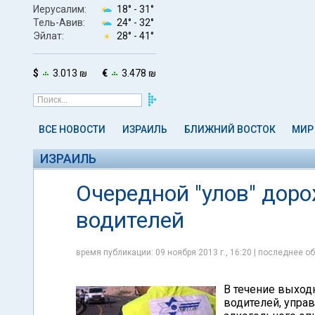
Иерусалим:
18° -
31°
Тель-Авив:
24° -
32°
Эйлат:
28° -
41°
$
3.013 ₪
€
3.478 ₪
ВСЕ НОВОСТИ
ИЗРАИЛЬ
БЛИЖНИЙ ВОСТОК
МИР
ИЗРАИЛЬ
Очередной "улов" дор
водителей
время публикации: 09 ноября 2013 г., 16:20 | последнее об
В течение выход
водителей, упра