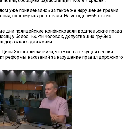
ьянения, сообщила радиостанция "Коль Исраэль".
шлом уже привлекались за такое же нарушение правил
ния, поэтому их арестовали. На исходе субботы их
ые дни полицейские конфисковали водительские права
месяц у более 160-ти человек, допустивших грубые
ил дорожного движения.
 Ципи Хотовели заявила, что уже на текущей сессии
ект реформы наказаний за нарушение правил дорожного