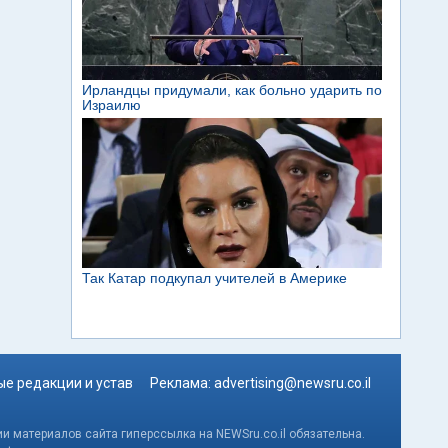
е редакции и устав
Реклама:
advertising@newsru.co.il
и материалов сайта гиперссылка на NEWSru.co.il обязательна.