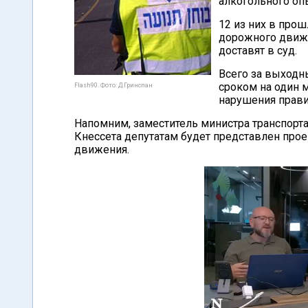
алкогольного оп
12 из них в про
дорожного движе
доставят в суд.
Всего за выходн
сроком на один 
Flash90. Фото: Д.Гринспан
нарушения прав
Напомним, заместитель министра транспорта
Кнессета депутатам будет представлен про
движения.