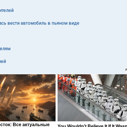
ителей
сь вести автомобиль в пьяном виде
телям
лей
сток: Все актуальные
You Wouldn't Believe It If It Wasn