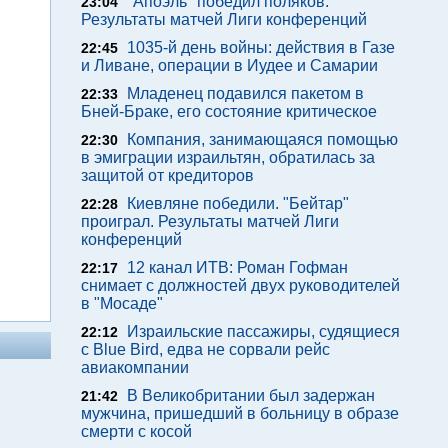
"Апоэль" победил поляков.
23:04
Результаты матчей Лиги конференций
1035-й день войны: действия в Газе
22:45
и Ливане, операции в Иудее и Самарии
Младенец подавился пакетом в
22:33
Бней-Браке, его состояние критическое
Компания, занимающаяся помощью
22:30
в эмиграции израильтян, обратилась за
защитой от кредиторов
Киевляне победили. "Бейтар"
22:28
проиграл. Результаты матчей Лиги
конференций
12 канал ИТВ: Роман Гофман
22:17
снимает с должностей двух руководителей
в "Мосаде"
Израильские пассажиры, судящиеся
22:12
с Blue Bird, едва не сорвали рейс
авиакомпании
В Великобритании был задержан
21:42
мужчина, пришедший в больницу в образе
смерти с косой