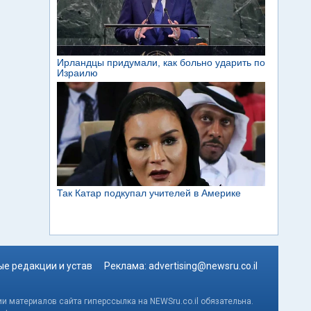
е редакции и устав
Реклама:
advertising@newsru.co.il
и материалов сайта гиперссылка на NEWSru.co.il обязательна.