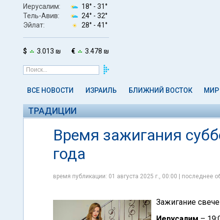
Иерусалим:
18° -
31°
Тель-Авив:
24° -
32°
Эйлат:
28° -
41°
$
3.013 ₪
€
3.478 ₪
ВСЕ НОВОСТИ
ИЗРАИЛЬ
БЛИЖНИЙ ВОСТОК
МИР
ТРАДИЦИИ
Время зажигания суббо
года
время публикации: 01 августа 2025 г., 00:00 | последнее о
Зажигание свече
Иерусалим
– 19: