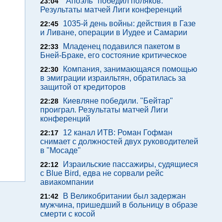
"Апоэль" победил поляков.
23:04
Результаты матчей Лиги конференций
1035-й день войны: действия в Газе
22:45
и Ливане, операции в Иудее и Самарии
Младенец подавился пакетом в
22:33
Бней-Браке, его состояние критическое
Компания, занимающаяся помощью
22:30
в эмиграции израильтян, обратилась за
защитой от кредиторов
Киевляне победили. "Бейтар"
22:28
проиграл. Результаты матчей Лиги
конференций
12 канал ИТВ: Роман Гофман
22:17
снимает с должностей двух руководителей
в "Мосаде"
Израильские пассажиры, судящиеся
22:12
с Blue Bird, едва не сорвали рейс
авиакомпании
В Великобритании был задержан
21:42
мужчина, пришедший в больницу в образе
смерти с косой