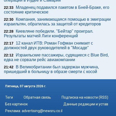
операции в Иудее и Самарии
Младенец подавился пакетом в Бней-Браке, его
22:33
состояние критическое
Компания, занимающаяся помощью в эмиграции
22:30
израильтян, обратилась за защитой от кредиторов
Киевляне победили. "Бейтар" проиграл.
22:28
Результаты матчей Лиги конференций
12 канал ИТВ: Роман Гофман снимает с
22:17
должностей двух руководителей в "Мосаде"
Израильские пассажиры, судящиеся с Blue Bird,
22:12
едва не сорвали рейс авиакомпании
В Великобритании был задержан мужчина,
21:42
пришедший в больницу в образе смерти с косой
Пятница, 07 августа 2026 г.
Теги
Обратная связь
Подписка на новости (RSS)
Без картинок
Данные редакции и устав
Реклама:
advertising@newsru.co.il