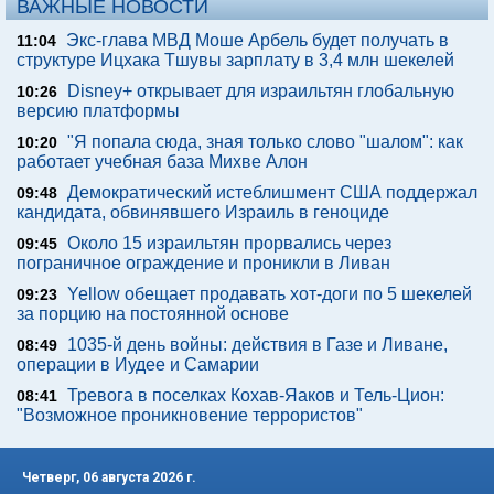
ВАЖНЫЕ НОВОСТИ
Экс-глава МВД Моше Арбель будет получать в
11:04
структуре Ицхака Тшувы зарплату в 3,4 млн шекелей
Disney+ открывает для израильтян глобальную
10:26
версию платформы
"Я попала сюда, зная только слово "шалом": как
10:20
работает учебная база Михве Алон
Демократический истеблишмент США поддержал
09:48
кандидата, обвинявшего Израиль в геноциде
Около 15 израильтян прорвались через
09:45
пограничное ограждение и проникли в Ливан
Yellow обещает продавать хот-доги по 5 шекелей
09:23
за порцию на постоянной основе
1035-й день войны: действия в Газе и Ливане,
08:49
операции в Иудее и Самарии
Тревога в поселках Кохав-Яаков и Тель-Цион:
08:41
"Возможное проникновение террористов"
Четверг, 06 августа 2026 г.