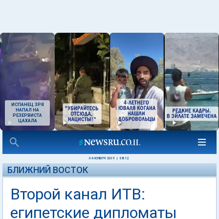
ИСПАНЕЦ ЗРЯ
НАПАЛ НА
РЕЗЕРВИСТА
ЦАХАЛА
04 НОЯБРЯ 2009
|
08:12
БЛИЖНИЙ ВОСТОК
Второй канал ИТВ:
египетские дипломаты