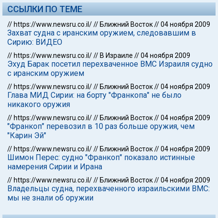
ССЫЛКИ ПО ТЕМЕ
//
https://www.newsru.co.il/
//
Ближний Восток
//
04 ноября 2009
Захват судна с иранским оружием, следовавшим в
Сирию: ВИДЕО
//
https://www.newsru.co.il/
//
В Израиле
//
04 ноября 2009
Эхуд Барак посетил перехваченное ВМС Израиля судно
с иранским оружием
//
https://www.newsru.co.il/
//
Ближний Восток
//
04 ноября 2009
Глава МИД Сирии: на борту "Франкопа" не было
никакого оружия
//
https://www.newsru.co.il/
//
Ближний Восток
//
04 ноября 2009
"Франкоп" перевозил в 10 раз больше оружия, чем
"Карин Эй"
//
https://www.newsru.co.il/
//
Ближний Восток
//
04 ноября 2009
Шимон Перес: судно "Франкоп" показало истинные
намерения Сирии и Ирана
//
https://www.newsru.co.il/
//
Ближний Восток
//
04 ноября 2009
Владельцы судна, перехваченного израильскими ВМС:
мы не знали об оружии