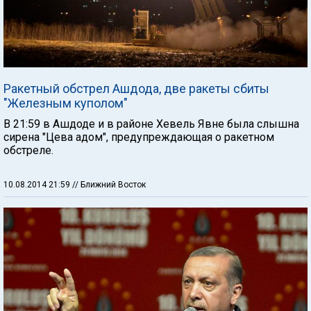
Ракетный обстрел Ашдода, две ракеты сбиты
"Железным куполом"
В 21:59 в Ашдоде и в районе Хевель Явне была слышна
сирена "Цева адом", предупреждающая о ракетном
обстреле.
10.08.2014 21:59
// Ближний Восток