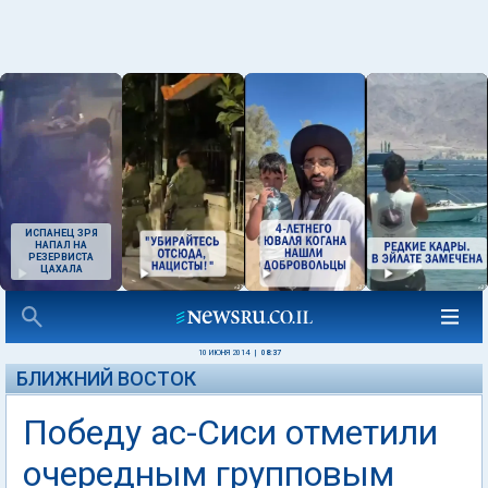
ИСПАНЕЦ ЗРЯ
НАПАЛ НА
РЕЗЕРВИСТА
ЦАХАЛА
10 ИЮНЯ 2014
|
08:37
БЛИЖНИЙ ВОСТОК
Победу ас-Сиси отметили
очередным групповым