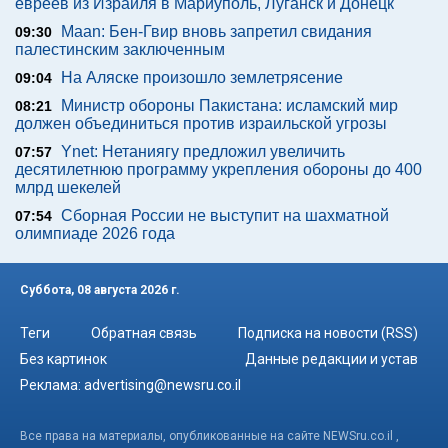
евреев из Израиля в Мариуполь, Луганск и Донецк
Maan: Бен-Гвир вновь запретил свидания
09:30
палестинским заключенным
На Аляске произошло землетрясение
09:04
Министр обороны Пакистана: исламский мир
08:21
должен объединиться против израильской угрозы
Ynet: Нетаниягу предложил увеличить
07:57
десятилетнюю программу укрепления обороны до 400
млрд шекелей
Сборная России не выступит на шахматной
07:54
олимпиаде 2026 года
Суббота, 08 августа 2026 г.
Теги
Обратная связь
Подписка на новости (RSS)
Без картинок
Данные редакции и устав
Реклама:
advertising@newsru.co.il
Все права на материалы, опубликованные на сайте NEWSru.co.il ,