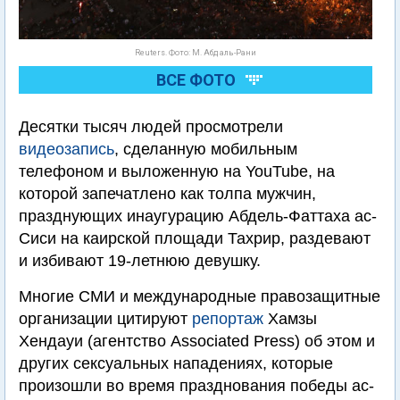
Reuters. Фото: М. Абд аль-Рани
ВСЕ ФОТО
Десятки тысяч людей просмотрели
видеозапись
, сделанную мобильным
телефоном и выложенную на YouTube, на
которой запечатлено как толпа мужчин,
празднующих инаугурацию Абдель-Фаттаха ас-
Сиси на каирской площади Тахрир, раздевают
и избивают 19-летнюю девушку.
Многие СМИ и международные правозащитные
организации цитируют
репортаж
Хамзы
Хендауи (агентство Associated Press) об этом и
других сексуальных нападениях, которые
произошли во время празднования победы ас-