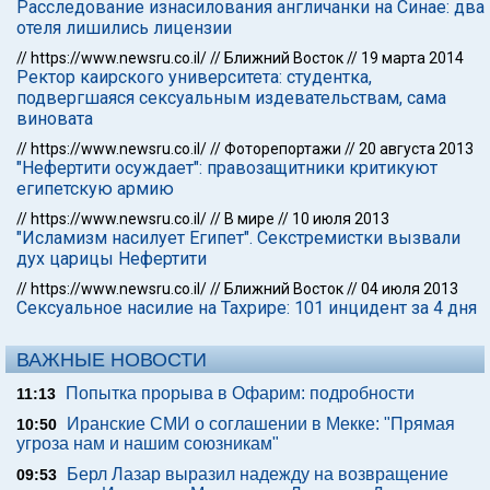
Расследование изнасилования англичанки на Синае: два
отеля лишились лицензии
//
https://www.newsru.co.il/
//
Ближний Восток
//
19 марта 2014
Ректор каирского университета: студентка,
подвергшаяся сексуальным издевательствам, сама
виновата
//
https://www.newsru.co.il/
//
Фоторепортажи
//
20 августа 2013
"Нефертити осуждает": правозащитники критикуют
египетскую армию
//
https://www.newsru.co.il/
//
В мире
//
10 июля 2013
"Исламизм насилует Египет". Секстремистки вызвали
дух царицы Нефертити
//
https://www.newsru.co.il/
//
Ближний Восток
//
04 июля 2013
Сексуальное насилие на Тахрире: 101 инцидент за 4 дня
ВАЖНЫЕ НОВОСТИ
Попытка прорыва в Офарим: подробности
11:13
Иранские СМИ о соглашении в Мекке: "Прямая
10:50
угроза нам и нашим союзникам"
Берл Лазар выразил надежду на возвращение
09:53