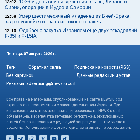
1036-й день войны: действия в Газе, Ливане и
13:02
Сирии, операции в Иудее и Самарии
Умер шестимесячный младенец из Бней-Брака,
12:58
задохнувшийся из-за пластикового пакета
Одобрена закупка Израилем еще двух эскадрилий
12:10
F-35I и F-15IA
Пятница, 07 августа 2026 г.
Теги
Обратная связь
Подписка на новости (RSS)
Без картинок
Данные редакции и устав
Реклама:
advertising@newsru.co.il
Все права на материалы, опубликованные на сайте NEWSru.co.il ,
охраняются в соответствии с законодательством Израиля. При
использовании материалов сайта гиперссылка на NEWSru.co.il
обязательна. Перепечатка интервью, репортажей, эксклюзивных
статей без согласования с редакцией запрещена – в том числе в
соцсетях. Использование фотоматериалов агентств не разрешается.