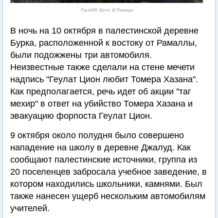
Flash90. Фото: И.Римауи
В ночь на 10 октября в палестинской деревне
Бурка, расположенной к востоку от Рамаллы,
были подожжены три автомобиля.
Неизвестные также сделали на стене мечети
надпись "Геулат Цион любит Томера Хазана".
Как предполагается, речь идет об акции "таг
мехир" в ответ на убийство Томера Хазана и
эвакуацию форпоста Геулат Цион.
9 октября около полудня было совершено
нападение на школу в деревне Джалуд. Как
сообщают палестинские источники, группа из
20 поселенцев забросала учебное заведение, в
котором находились школьники, камнями. Был
также нанесен ущерб нескольким автомобилям
учителей.