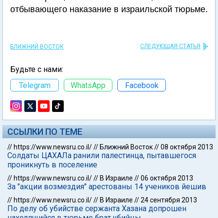
отбывающего наказание в израильской тюрьме.
СЛЕДУЮЩАЯ СТАТЬЯ
БЛИЖНИЙ ВОСТОК
Будьте с нами:
Telegram
WhatsApp
Facebook
ССЫЛКИ ПО ТЕМЕ
//
https://www.newsru.co.il/
//
Ближний Восток
//
08 октября 2013
Солдаты ЦАХАЛа ранили палестинца, пытавшегося
проникнуть в поселение
//
https://www.newsru.co.il/
//
В Израиле
//
06 октября 2013
За "акции возмездия" арестованы 14 учеников йешив
//
https://www.newsru.co.il/
//
В Израиле
//
24 сентября 2013
По делу об убийстве сержанта Хазана допрошен
находящийся в тюрьме брат убийцы