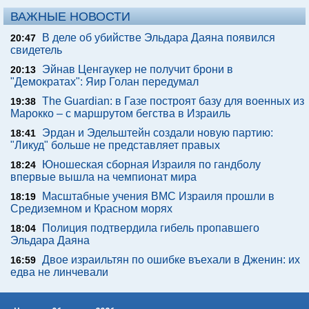
ВАЖНЫЕ НОВОСТИ
В деле об убийстве Эльдара Даяна появился
20:47
свидетель
Эйнав Ценгаукер не получит брони в
20:13
"Демократах": Яир Голан передумал
The Guardian: в Газе построят базу для военных из
19:38
Марокко – с маршрутом бегства в Израиль
Эрдан и Эдельштейн создали новую партию:
18:41
"Ликуд" больше не представляет правых
Юношеская сборная Израиля по гандболу
18:24
впервые вышла на чемпионат мира
Масштабные учения ВМС Израиля прошли в
18:19
Средиземном и Красном морях
Полиция подтвердила гибель пропавшего
18:04
Эльдара Даяна
Двое израильтян по ошибке въехали в Дженин: их
16:59
едва не линчевали