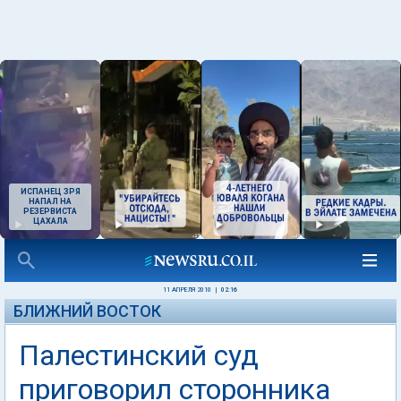
ИСПАНЕЦ ЗРЯ
НАПАЛ НА
РЕЗЕРВИСТА
ЦАХАЛА
11 АПРЕЛЯ 2010
|
02:16
БЛИЖНИЙ ВОСТОК
Палестинский суд
приговорил сторонника