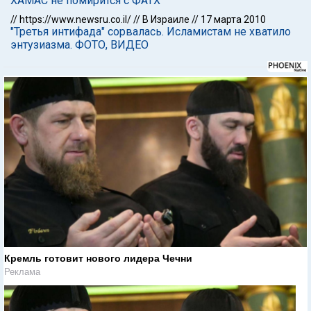
ХАМАС не помирится с ФАТХ
//
https://www.newsru.co.il/
//
В Израиле
//
17 марта 2010
"Третья интифада" сорвалась. Исламистам не хватило
энтузиазма. ФОТО, ВИДЕО
Кремль готовит нового лидера Чечни
Реклама