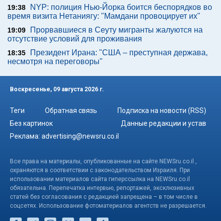
NYP: полиция Нью-Йорка боится беспорядков во
19:38
время визита Нетаниягу: "Мамдани провоцирует их"
Прорвавшиеся в Сеуту мигранты жалуются на
19:09
отсутствие условий для проживания
Президент Ирана: "США – преступная держава,
18:35
несмотря на переговоры"
Воскресенье, 09 августа 2026 г.
Теги
Обратная связь
Подписка на новости (RSS)
Без картинок
Данные редакции и устав
Реклама:
advertising@newsru.co.il
Все права на материалы, опубликованные на сайте NEWSru.co.il ,
охраняются в соответствии с законодательством Израиля. При
использовании материалов сайта гиперссылка на NEWSru.co.il
обязательна. Перепечатка интервью, репортажей, эксклюзивных
статей без согласования с редакцией запрещена – в том числе в
соцсетях. Использование фотоматериалов агентств не разрешается.