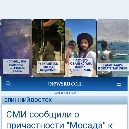
ИСПАНЕЦ ЗРЯ
НАПАЛ НА
РЕЗЕРВИСТА
ЦАХАЛА
11 АПРЕЛЯ 2021
|
16:27
БЛИЖНИЙ ВОСТОК
СМИ сообщили о
причастности "Мосада" к