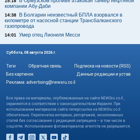
В Ормузском проливе атакован танкер нефтяной
15:18
компании Абу-Даби
В Болгарии неизвестный БПЛА взорвался в
14:38
километре от насосной станции Трансбалканского
газопровода
Умер отец Лионеля Месси
14:01
Суббота, 08 августа 2026 г.
Теги
Обратная связь
Подписка на новости (RSS)
Без картинок
Данные редакции и устав
Реклама:
advertising@newsru.co.il
Все права на материалы, опубликованные на сайте NEWSru.co.il ,
охраняются в соответствии с законодательством Израиля. При
использовании материалов сайта гиперссылка на NEWSru.co.il
обязательна. Перепечатка интервью, репортажей, эксклюзивных
статей без согласования с редакцией запрещена – в том числе в
соцсетях. Использование фотоматериалов агентств не разрешается.