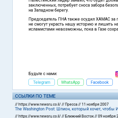
Палестинский лидер заявил, что будет доб
заключенных, потребует сноса забора безоп
на Западном берегу.
Председатель ПНА также осудил ХАМАС за пе
не смогут украсть нашу историю и лишить на
исламистами невозможны, пока в Газе сохра
Будьте с нами:
Telegram
WhatsApp
Facebook
ССЫЛКИ ПО ТЕМЕ
//
https://www.newsru.co.il/
//
Пресса
//
11 ноября 2007
The Washington Post: Шпион, который хочет, чтобы
//
https://www.newsru.co.il/
//
Ближний Восток
//
09 ноября 