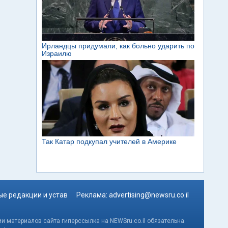
е редакции и устав
Реклама:
advertising@newsru.co.il
и материалов сайта гиперссылка на NEWSru.co.il обязательна.