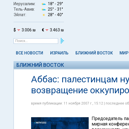
Иерусалим:
18° -
29°
Тель-Авив:
25° -
31°
Эйлат:
28° -
40°
$
3.006 ₪
€
3.463 ₪
ВСЕ НОВОСТИ
ИЗРАИЛЬ
БЛИЖНИЙ ВОСТОК
МИР
БЛИЖНИЙ ВОСТОК
Аббас: палестинцам н
возвращение оккупир
время публикации: 11 ноября 2007 г., 15:12 | последнее об
Председатель па
мирная конферен