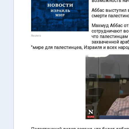
возможность нач
Аббас выступил 
смерти палестинс
Махмуд Аббас от
сотрудничают во
что палестинцам 
Reuters
захваченной араб
"мире для палестинцев, Израиля и всех наро