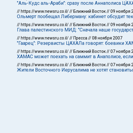
"Аль-Кудс аль-Араби": сразу после Аннаполиса ЦА
//
https://www.newsru.co.il/
//
Ближний Восток
//
09 ноября 
Ольмерт пообещал Либерману: кабинет обсудит те
//
https://www.newsru.co.il/
//
Ближний Восток
//
09 ноября 
Глава палестинского МИД: "Сначала наше государст
//
https://www.newsru.co.il/
//
Пресса
//
08 ноября 2007
"Гаарец": Резервисты ЦАХАЛа говорят: боевики Х
//
https://www.newsru.co.il/
//
Ближний Восток
//
07 ноября 
ХАМАС может поехать на саммит в Анаполисе, есл
//
https://www.newsru.co.il/
//
Ближний Восток
//
07 ноября 
Жители Восточного Иерусалима не хотят становит