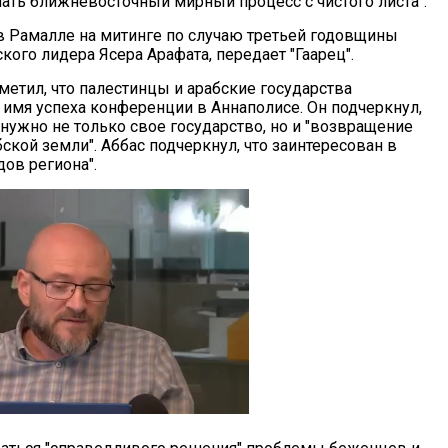
ать ближневосточный мирный процесс с чистого листа".
в Рамалле на митинге по случаю третьей годовщины
кого лидера Ясера Арафата, передает "Гаарец".
метил, что палестинцы и арабские государства
 имя успеха конференции в Аннаполисе. Он подчеркнул,
нужно не только свое государство, но и "возвращение
ской земли". Аббас подчеркнул, что заинтересован в
дов региона".