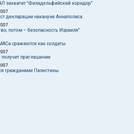
ХАЛ захватит "Филадельфийский коридор"
2007
кст декларации накануне Аннаполиса
2007
во, потом – безопасность Израиля"
АМАСа сражаются как солдаты
2007
и получит приглашение
2007
ься гражданами Палестины