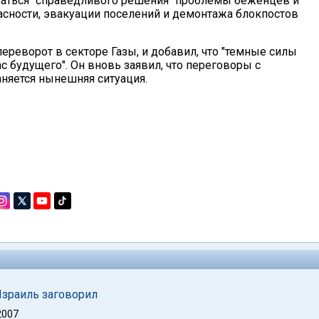
иваться "справедливого решения" проблемы беженцев и
асности, эвакуации поселений и демонтажа блокпостов
реворот в секторе Газы, и добавил, что "темные силы
с будущего". Он вновь заявил, что переговоры с
няется нынешняя ситуация.
 Израиль заговорил
2007