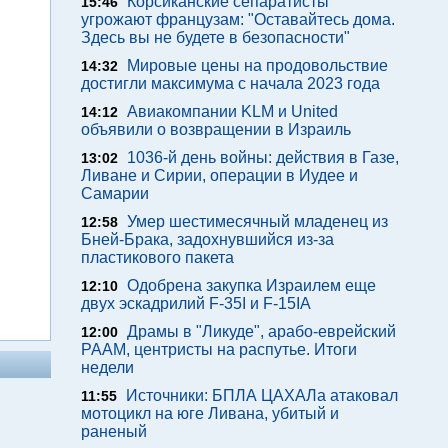
Корсиканские сепаратисты
15:46
угрожают французам: "Оставайтесь дома.
Здесь вы не будете в безопасности"
Мировые цены на продовольствие
14:32
достигли максимума с начала 2023 года
Авиакомпании KLM и United
14:12
объявили о возвращении в Израиль
1036-й день войны: действия в Газе,
13:02
Ливане и Сирии, операции в Иудее и
Самарии
Умер шестимесячный младенец из
12:58
Бней-Брака, задохнувшийся из-за
пластикового пакета
Одобрена закупка Израилем еще
12:10
двух эскадрилий F-35I и F-15IA
Драмы в "Ликуде", арабо-еврейский
12:00
РААМ, центристы на распутье. Итоги
недели
Источники: БПЛА ЦАХАЛа атаковал
11:55
мотоцикл на юге Ливана, убитый и
раненый