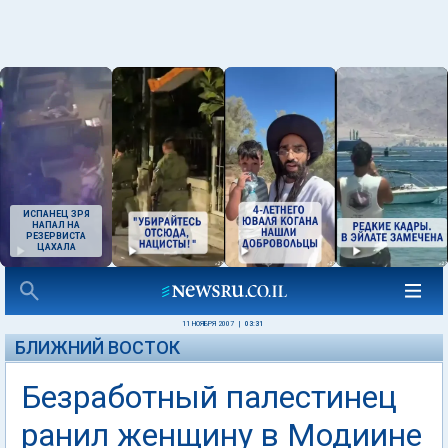
ИСПАНЕЦ ЗРЯ
НАПАЛ НА
РЕЗЕРВИСТА
ЦАХАЛА
11 НОЯБРЯ 2007
|
03:31
БЛИЖНИЙ ВОСТОК
Безработный палестинец
ранил женщину в Модиине