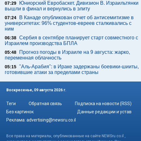
Юниорский Евробаскет. Дивизион В. Израильтянки
07:29
вышли в финал и вернулись в элиту
В Канаде опубликован отчет об антисемитизме в
07:24
университетах: 96% студентов-евреев сталкивались с
ним
Сербия в сентябре планирует старт совместного с
06:38
Израилем производства БПЛА
Прогноз погоды в Израиле на 9 августа: жарко,
05:48
переменная облачность
"Аль-Арабия": в Ираке задержаны боевики-шииты,
05:15
готовившие атаки за пределами страны
Воскресенье, 09 августа 2026 г.
Теги
Обратная связь
Подписка на новости (RSS)
Без картинок
Данные редакции и устав
Реклама:
advertising@newsru.co.il
Все права на материалы, опубликованные на сайте NEWSru.co.il ,