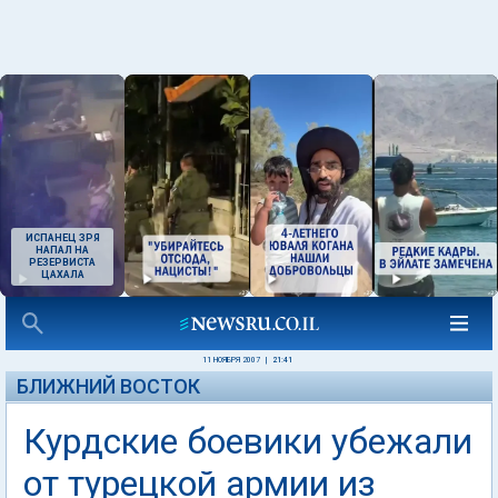
ИСПАНЕЦ ЗРЯ
НАПАЛ НА
РЕЗЕРВИСТА
ЦАХАЛА
11 НОЯБРЯ 2007
|
21:41
БЛИЖНИЙ ВОСТОК
Курдские боевики убежали
от турецкой армии из