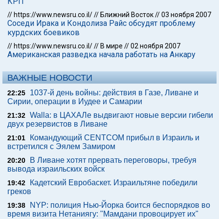
КРП
//
https://www.newsru.co.il/
//
Ближний Восток
//
03 ноября 2007
Соседи Ирака и Кондолиза Райс обсудят проблему
курдских боевиков
//
https://www.newsru.co.il/
//
В мире
//
02 ноября 2007
Американская разведка начала работать на Анкару
ВАЖНЫЕ НОВОСТИ
1037-й день войны: действия в Газе, Ливане и
22:25
Сирии, операции в Иудее и Самарии
Walla: в ЦАХАЛе выдвигают новые версии гибели
21:32
двух резервистов в Ливане
Командующий CENTCOM прибыл в Израиль и
21:01
встретился с Эялем Замиром
В Ливане хотят прервать переговоры, требуя
20:20
вывода израильских войск
Кадетский Евробаскет. Израильтяне победили
19:42
греков
NYP: полиция Нью-Йорка боится беспорядков во
19:38
время визита Нетаниягу: "Мамдани провоцирует их"