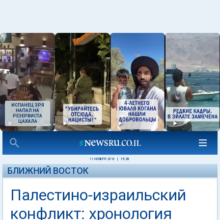
ИСПАНЕЦ ЗРЯ
НАПАЛ НА
РЕЗЕРВИСТА
ЦАХАЛА
11 НОЯБРЯ 2016
|
15:26
БЛИЖНИЙ ВОСТОК
Палестино-израильский
конфликт: хронология