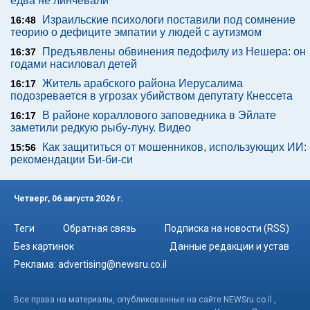
едва не линчевали
Израильские психологи поставили под сомнение
16:48
теорию о дефиците эмпатии у людей с аутизмом
Предъявлены обвинения педофилу из Нешера: он
16:37
годами насиловал детей
Житель арабского района Иерусалима
16:17
подозревается в угрозах убийством депутату Кнессета
В районе кораллового заповедника в Эйлате
16:17
заметили редкую рыбу-луну. Видео
Как защититься от мошенников, использующих ИИ:
15:56
рекомендации Би-би-си
Четверг, 06 августа 2026 г.
Теги
Обратная связь
Подписка на новости (RSS)
Без картинок
Данные редакции и устав
Реклама:
advertising@newsru.co.il
Все права на материалы, опубликованные на сайте NEWSru.co.il ,