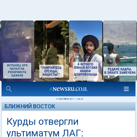
ИСПАНЕЦ ЗРЯ
НАПАЛ НА
РЕЗЕРВИСТА
ЦАХАЛА
11 СЕНТЯБРЯ 2017
|
04:21
БЛИЖНИЙ ВОСТОК
Курды отвергли
ультиматум ЛАГ: