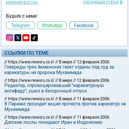
СЛЕДУЮЩАЯ СТАТЬЯ
БЛИЖНИЙ ВОСТОК
Будьте с нами:
Telegram
WhatsApp
Facebook
ССЫЛКИ ПО ТЕМЕ
//
https://www.newsru.co.il/
//
В мире
//
12 февраля 2006
Главреды трех йеменских газет отданы под суд за
карикатуры на пророка Мухаммада
//
https://www.newsru.co.il/
//
В мире
//
12 февраля 2006
Редактор, спровоцировавший "карикатурную
интифаду", ушел в бессрочный отпуск
//
https://www.newsru.co.il/
//
В мире
//
11 февраля 2006
В Париже проходит акция протеста против карикатур на
Мухаммада
//
https://www.newsru.co.il/
//
В мире
//
11 февраля 2006
Датские послы покидают Иран и Индонезию