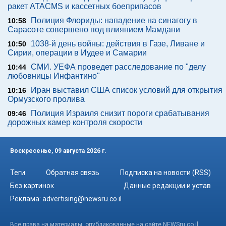
ракет ATACMS и кассетных боеприпасов
Полиция Флориды: нападение на синагогу в
10:58
Сарасоте совершено под влиянием Мамдани
1038-й день войны: действия в Газе, Ливане и
10:50
Сирии, операции в Иудее и Самарии
СМИ. УЕФА проведет расследование по "делу
10:44
любовницы Инфантино"
Иран выставил США список условий для открытия
10:16
Ормузского пролива
Полиция Израиля снизит пороги срабатывания
09:46
дорожных камер контроля скорости
Воскресенье, 09 августа 2026 г.
Теги
Обратная связь
Подписка на новости (RSS)
Без картинок
Данные редакции и устав
Реклама:
advertising@newsru.co.il
Все права на материалы, опубликованные на сайте NEWSru.co.il ,