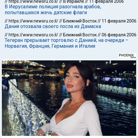
//
https://www.newsru.co.il/
//
В Израиле
//
11 февраля 2006
В Иерусалиме полиция разогнала арабов,
попытавшихся жечь датские флаги
//
https://www.newsru.co.il/
//
Ближний Восток
//
11 февраля 2006
Дания отозвала своего посла из Дамаска
//
https://www.newsru.co.il/
//
Ближний Восток
//
06 февраля 2006
Тегеран прерывает торговлю с Данией; на очереди –
Норвегия, Франция, Германия и Италия