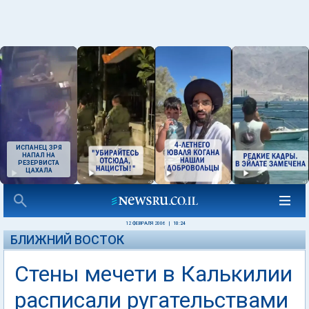
ИСПАНЕЦ ЗРЯ
НАПАЛ НА
РЕЗЕРВИСТА
ЦАХАЛА
12 ФЕВРАЛЯ 2006
|
10:24
БЛИЖНИЙ ВОСТОК
Стены мечети в Калькилии
расписали ругательствами