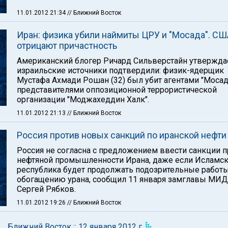
11.01.2012 21:34
// Ближний Восток
Иран: физика убили наймиты ЦРУ и "Мосада". СШ
отрицают причастность
Американский блогер Ричард Сильверстайн утверждае
израильские источники подтвердили: физик-ядерщик
Мустафа Ахмади Рошан (32) был убит агентами "Мосад
представителями оппозиционной террористической
организации "Моджахеддин Халк".
11.01.2012 21:13
// Ближний Восток
Россия против новых санкций по иранской нефти
Россия не согласна с предложением ввести санкции 
нефтяной промышленности Ирана, даже если Исламск
республика будет продолжать подозрительные работы
обогащению урана, сообщил 11 января замглавы МИ
Сергей Рябков.
11.01.2012 19:26
// Ближний Восток
Ближний Восток :: 12 января 2012 г.