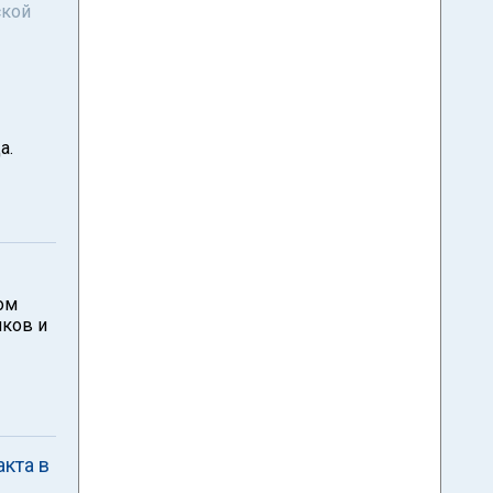
ской
а.
ом
иков и
кта в