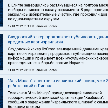
В Египте завершились растянувшиеся на полтора мес
выборы в нижнюю палату парламента. В ряде провин
закрылись избирательные участки, где проходили д
по одномандатным округам.
12.01.2012 01:13
// Ближний Восток
Саудовский хакер продолжает публиковать дан
кредитных карт израильтян
Саудовский хакер 0xOmar, завладевший данными кре
карт тысяч израильтян, продолжает публикацию похи
информации и призывает всех мусульманских хакеро
присоединиться к борьбе против Израиля.
11.01.2012 23:38
// Ближний Восток
"Аль-Манар": арестован израильский шпион, уже 3
работающий в Ливане
Телеканал "Аль-Манар", принадлежащий ливанской
террористической шиитской организации "Хизбалла",
сообщил о задержании "израильского шпиона" с самы
большим стажем.