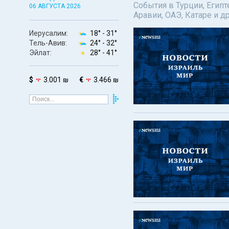
События в Турции, Египт
06 АВГУСТА 2026
Аравии, ОАЭ, Катаре и д
Иерусалим:
18° -
31°
Тель-Авив:
24° -
32°
Эйлат:
28° -
41°
$
3.001 ₪
€
3.466 ₪