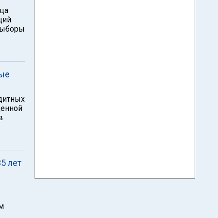
яца
ций
овыборы
ные
дитных
щенной
в
5 лет
м