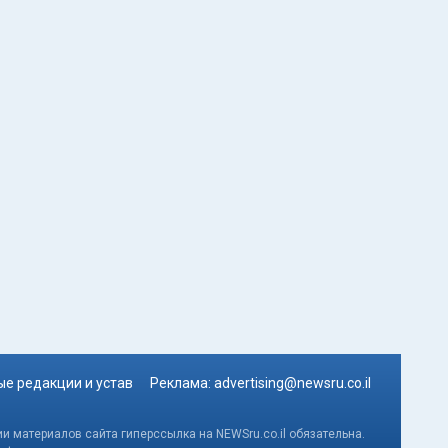
е редакции и устав
Реклама:
advertising@newsru.co.il
и материалов сайта гиперссылка на NEWSru.co.il обязательна.