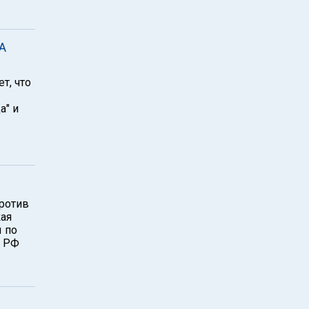
А
т, что
а" и
против
ая
 по
Д РФ