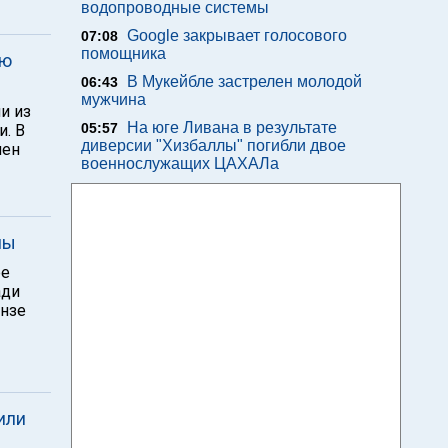
водопроводные системы
Google закрывает голосового
07:08
помощника
ию
В Мукейбле застрелен молодой
06:43
мужчина
и из
На юге Ливана в результате
05:57
и. В
диверсии "Хизбаллы" погибли двое
нен
военнослужащих ЦАХАЛа
мы
ре
ади
анзе
или