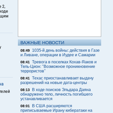
 2,
ходе
ящим
ВАЖНЫЕ НОВОСТИ
у
1035-й день войны: действия в Газе
08:49
и Ливане, операции в Иудее и Самарии
Тревога в поселках Кохав-Яаков и
08:41
Тель-Цион: "Возможное проникновение
террористов"
Техас приостанавливает выдачу
08:41
разрешений на новые дата-центры
на
В ходе поисков Эльдара Даяна
08:13
телей
обнаружено тело, личность погибшего
устанавливается
В США расширяются
08:01
приписываемые Ирану кибератаки на