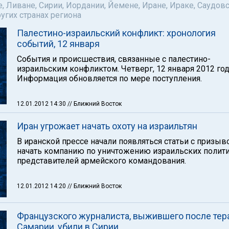
е, Ливане, Сирии, Иордании, Йемене, Иране, Ираке, Саудов
ругих странах региона
Палестино-израильский конфликт: хронология
событий, 12 января
События и происшествия, связанные с палестино-
израильским конфликтом. Четверг, 12 января 2012 год
Информация обновляется по мере поступления.
12.01.2012 14:30
// Ближний Восток
Иран угрожает начать охоту на израильтян
В иранской прессе начали появляться статьи с призыв
начать компанию по уничтожению израильских полит
представителей армейского командования.
12.01.2012 14:20
// Ближний Восток
Французского журналиста, выжившего после тера
Самарии, убили в Сирии