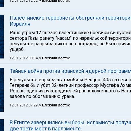
12.01.2012 12:02
// Ближний Восток
Палестинские террористы обстреляли территор
Израиля
Рано утром 12 января палестинские боевики выпустил
сектора Газы ракету "касам" по израильской территори
результате разрыва никто не пострадал, не был причи
ущерб.
12.01.2012 08:04
// Ближний Восток
Тайная война против иранской ядерной програм
В результате взрыва автомобиля Peugeot 405 на севе
Тегерана был убит 32-летний профессор Мустафа Ахм
Рошан, один из руководителей расположенного в Нат
завода по обогащению урана.
12.01.2012 07:29
// Ближний Восток
В Египте завершились выборы: исламисты получ
две трети мест в парламенте