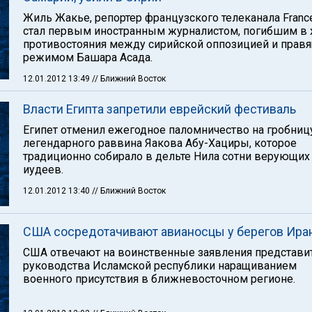
Жиль Жакье, репортер французского телеканала France
стал первым иностранным журналистом, погибшим в 
противостояния между сирийской оппозицией и прав
режимом Башара Асада.
12.01.2012 13:49
// Ближний Восток
Власти Египта запретили еврейский фестиваль
Египет отменил ежегодное паломничество на гробниц
легендарного раввина Яакова Абу-Хациры, которое
традиционно собирало в дельте Нила сотни верующих
иудеев.
12.01.2012 13:40
// Ближний Восток
США сосредотачивают авианосцы у берегов Ира
США отвечают на воинственные заявления представи
руководства Исламской республики наращиванием
военного присутствия в ближневосточном регионе.