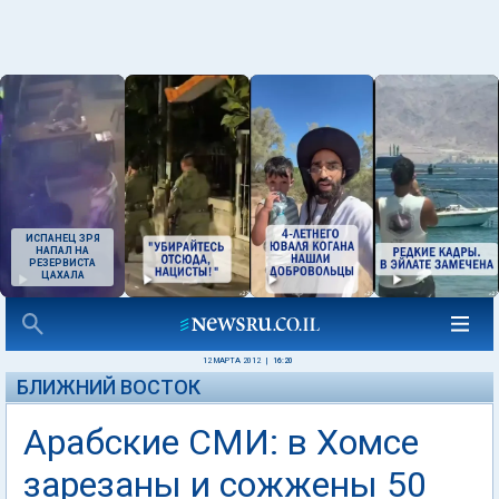
ИСПАНЕЦ ЗРЯ
НАПАЛ НА
РЕЗЕРВИСТА
ЦАХАЛА
12 МАРТА 2012
|
16:20
БЛИЖНИЙ ВОСТОК
Арабские СМИ: в Хомсе
зарезаны и сожжены 50