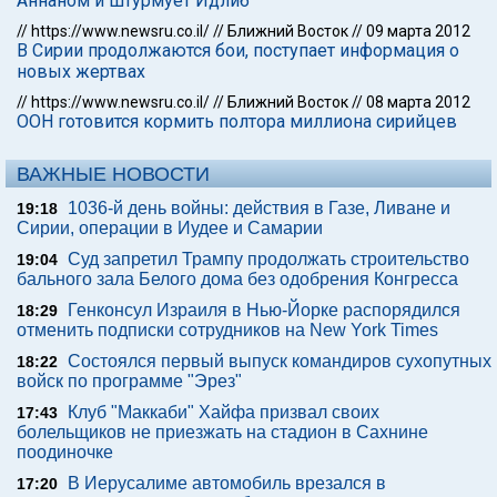
Аннаном и штурмует Идлиб
//
https://www.newsru.co.il/
//
Ближний Восток
//
09 марта 2012
В Сирии продолжаются бои, поступает информация о
новых жертвах
//
https://www.newsru.co.il/
//
Ближний Восток
//
08 марта 2012
ООН готовится кормить полтора миллиона сирийцев
ВАЖНЫЕ НОВОСТИ
1036-й день войны: действия в Газе, Ливане и
19:18
Сирии, операции в Иудее и Самарии
Суд запретил Трампу продолжать строительство
19:04
бального зала Белого дома без одобрения Конгресса
Генконсул Израиля в Нью-Йорке распорядился
18:29
отменить подписки сотрудников на New York Times
Состоялся первый выпуск командиров сухопутных
18:22
войск по программе "Эрез"
Клуб "Маккаби" Хайфа призвал своих
17:43
болельщиков не приезжать на стадион в Сахнине
поодиночке
В Иерусалиме автомобиль врезался в
17:20