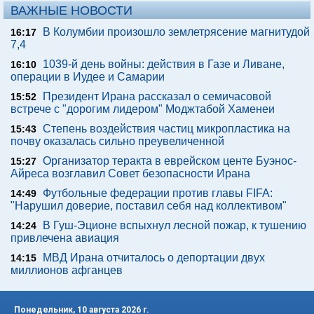
ВАЖНЫЕ НОВОСТИ
В Колумбии произошло землетрясение магнитудой
16:17
7,4
1039-й день войны: действия в Газе и Ливане,
16:10
операции в Иудее и Самарии
Президент Ирана рассказал о семичасовой
15:52
встрече с "дорогим лидером" Моджтабой Хаменеи
Степень воздействия частиц микропластика на
15:43
почву оказалась сильно преувеличенной
Организатор теракта в еврейском центе Буэнос-
15:27
Айреса возглавил Совет безопасности Ирана
Футбольные федерации против главы FIFA:
14:49
"Нарушил доверие, поставил себя над коллективом"
В Гуш-Эционе вспыхнул лесной пожар, к тушению
14:24
привлечена авиация
МВД Ирана отчиталось о депортации двух
14:15
миллионов афганцев
Понедельник, 10 августа 2026 г.