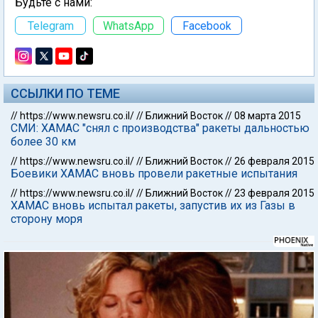
Будьте с нами:
Telegram
WhatsApp
Facebook
ССЫЛКИ ПО ТЕМЕ
//
https://www.newsru.co.il/
//
Ближний Восток
//
08 марта 2015
СМИ: ХАМАС "снял с производства" ракеты дальностью
более 30 км
//
https://www.newsru.co.il/
//
Ближний Восток
//
26 февраля 2015
Боевики ХАМАС вновь провели ракетные испытания
//
https://www.newsru.co.il/
//
Ближний Восток
//
23 февраля 2015
ХАМАС вновь испытал ракеты, запустив их из Газы в
сторону моря