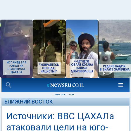
ИСПАНЕЦ ЗРЯ
НАПАЛ НА
РЕЗЕРВИСТА
ЦАХАЛА
12 МАЯ 2026
|
07:34
БЛИЖНИЙ ВОСТОК
Источники: ВВС ЦАХАЛа
атаковали цели на юго-