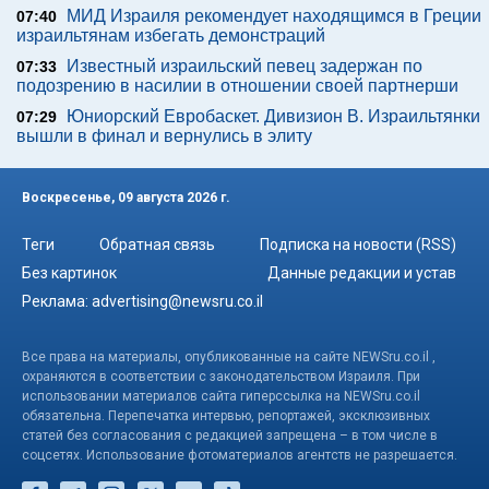
МИД Израиля рекомендует находящимся в Греции
07:40
израильтянам избегать демонстраций
Известный израильский певец задержан по
07:33
подозрению в насилии в отношении своей партнерши
Юниорский Евробаскет. Дивизион В. Израильтянки
07:29
вышли в финал и вернулись в элиту
Воскресенье, 09 августа 2026 г.
Теги
Обратная связь
Подписка на новости (RSS)
Без картинок
Данные редакции и устав
Реклама:
advertising@newsru.co.il
Все права на материалы, опубликованные на сайте NEWSru.co.il ,
охраняются в соответствии с законодательством Израиля. При
использовании материалов сайта гиперссылка на NEWSru.co.il
обязательна. Перепечатка интервью, репортажей, эксклюзивных
статей без согласования с редакцией запрещена – в том числе в
соцсетях. Использование фотоматериалов агентств не разрешается.