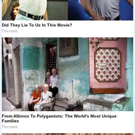
Did They Lie To Us In This Movie?
Реклама
From Albinos To Polygamists: The World's Most Unique
Families
Реклама