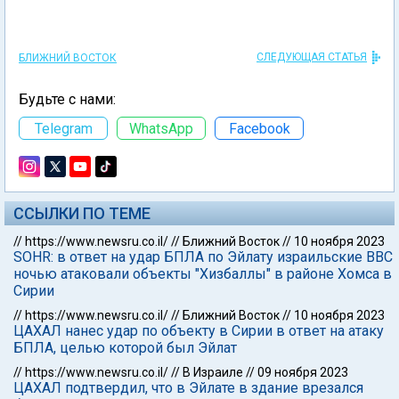
СЛЕДУЮЩАЯ СТАТЬЯ
БЛИЖНИЙ ВОСТОК
Будьте с нами:
Telegram
WhatsApp
Facebook
ССЫЛКИ ПО ТЕМЕ
//
https://www.newsru.co.il/
//
Ближний Восток
//
10 ноября 2023
SOHR: в ответ на удар БПЛА по Эйлату израильские ВВС
ночью атаковали объекты "Хизбаллы" в районе Хомса в
Сирии
//
https://www.newsru.co.il/
//
Ближний Восток
//
10 ноября 2023
ЦАХАЛ нанес удар по объекту в Сирии в ответ на атаку
БПЛА, целью которой был Эйлат
//
https://www.newsru.co.il/
//
В Израиле
//
09 ноября 2023
ЦАХАЛ подтвердил, что в Эйлате в здание врезался