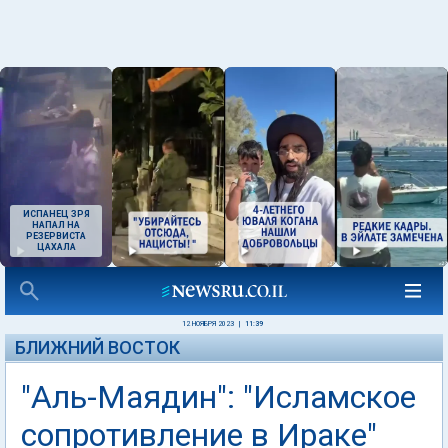
ИСПАНЕЦ ЗРЯ
НАПАЛ НА
РЕЗЕРВИСТА
ЦАХАЛА
12 НОЯБРЯ 2023
|
11:39
БЛИЖНИЙ ВОСТОК
"Аль-Маядин": "Исламское
сопротивление в Ираке"