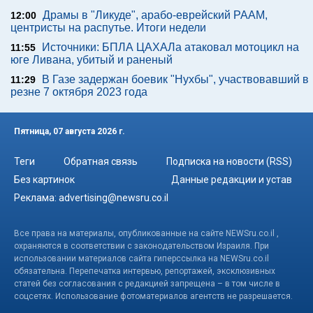
Драмы в "Ликуде", арабо-еврейский РААМ,
12:00
центристы на распутье. Итоги недели
Источники: БПЛА ЦАХАЛа атаковал мотоцикл на
11:55
юге Ливана, убитый и раненый
В Газе задержан боевик "Нухбы", участвовавший в
11:29
резне 7 октября 2023 года
Пятница, 07 августа 2026 г.
Теги
Обратная связь
Подписка на новости (RSS)
Без картинок
Данные редакции и устав
Реклама:
advertising@newsru.co.il
Все права на материалы, опубликованные на сайте NEWSru.co.il ,
охраняются в соответствии с законодательством Израиля. При
использовании материалов сайта гиперссылка на NEWSru.co.il
обязательна. Перепечатка интервью, репортажей, эксклюзивных
статей без согласования с редакцией запрещена – в том числе в
соцсетях. Использование фотоматериалов агентств не разрешается.