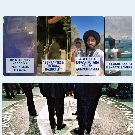
ИСПАНЕЦ ЗРЯ
НАПАЛ НА
РЕЗЕРВИСТА
ЦАХАЛА