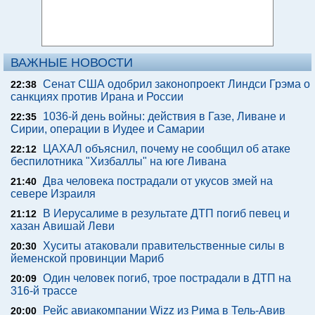
ВАЖНЫЕ НОВОСТИ
Сенат США одобрил законопроект Линдси Грэма о
22:38
санкциях против Ирана и России
1036-й день войны: действия в Газе, Ливане и
22:35
Сирии, операции в Иудее и Самарии
ЦАХАЛ объяснил, почему не сообщил об атаке
22:12
беспилотника "Хизбаллы" на юге Ливана
Два человека пострадали от укусов змей на
21:40
севере Израиля
В Иерусалиме в результате ДТП погиб певец и
21:12
хазан Авишай Леви
Хуситы атаковали правительственные силы в
20:30
йеменской провинции Мариб
Один человек погиб, трое пострадали в ДТП на
20:09
316-й трассе
Рейс авиакомпании Wizz из Рима в Тель-Авив
20:00