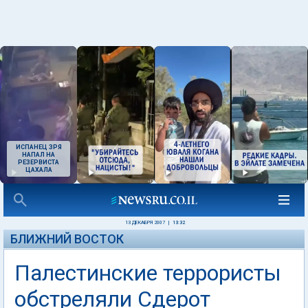
ИСПАНЕЦ ЗРЯ
НАПАЛ НА
РЕЗЕРВИСТА
ЦАХАЛА
13 ДЕКАБРЯ 2007
|
13:32
БЛИЖНИЙ ВОСТОК
Палестинские террористы
обстреляли Сдерот