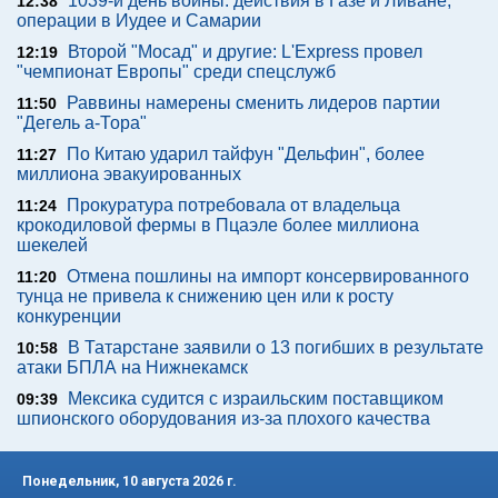
1039-й день войны: действия в Газе и Ливане,
12:38
операции в Иудее и Самарии
Второй "Мосад" и другие: L'Express провел
12:19
"чемпионат Европы" среди спецслужб
Раввины намерены сменить лидеров партии
11:50
"Дегель а-Тора"
По Китаю ударил тайфун "Дельфин", более
11:27
миллиона эвакуированных
Прокуратура потребовала от владельца
11:24
крокодиловой фермы в Пцаэле более миллиона
шекелей
Отмена пошлины на импорт консервированного
11:20
тунца не привела к снижению цен или к росту
конкуренции
В Татарстане заявили о 13 погибших в результате
10:58
атаки БПЛА на Нижнекамск
Мексика судится с израильским поставщиком
09:39
шпионского оборудования из-за плохого качества
Понедельник, 10 августа 2026 г.