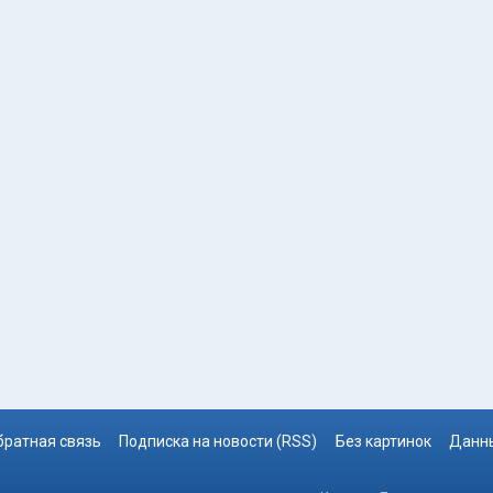
братная связь
Подписка на новости (RSS)
Без картинок
Данны