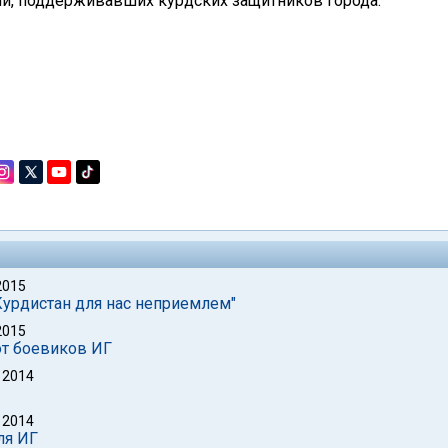
ии, поддерживавших курдских защитников города.
2015
Курдистан для нас неприемлем"
2015
от боевиков ИГ
 2014
 2014
ля ИГ