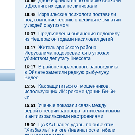
Двое израильтян по ошибке въехали
16:59
в Дженин: их едва не линчевали
Израильские психологи поставили
16:48
под сомнение теорию о дефиците эмпатии
у людей с аутизмом
Предъявлены обвинения педофилу
16:37
из Нешера: он годами насиловал детей
Житель арабского района
16:17
Иерусалима подозревается в угрозах
убийством депутату Кнессета
В районе кораллового заповедника
16:17
в Эйлате заметили редкую рыбу-луну.
Видео
Как защититься от мошенников,
15:56
использующих ИИ: рекомендации Би-би-
си
Ученые показали связь между
15:51
верой в теории заговора, антисемитизмом
и антиизраильскими настроениями
ЦАХАЛ нанес удары по объектам
15:30
"Хизбаллы" на юге Ливана после гибели