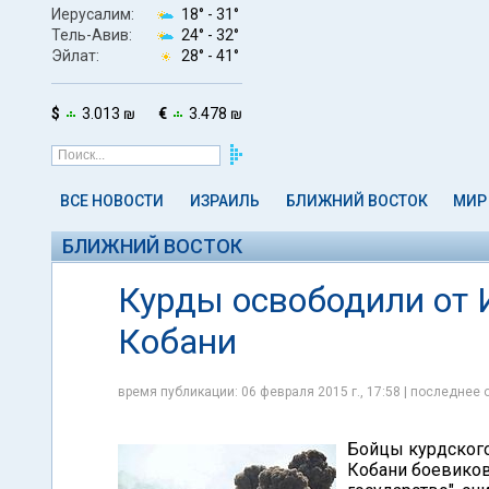
Иерусалим:
18° -
31°
Тель-Авив:
24° -
32°
Эйлат:
28° -
41°
$
3.013 ₪
€
3.478 ₪
ВСЕ НОВОСТИ
ИЗРАИЛЬ
БЛИЖНИЙ ВОСТОК
МИР
БЛИЖНИЙ ВОСТОК
Курды освободили от 
Кобани
время публикации: 06 февраля 2015 г., 17:58 | последнее 
Бойцы курдского
Кобани боевиков