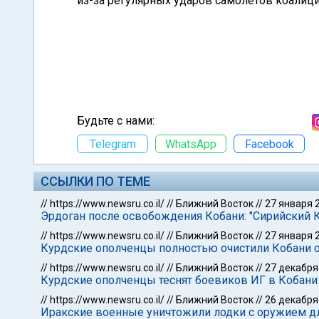
из-за регулярных ударов самолетов коалиц
Будьте с нами:
Telegram
WhatsApp
Facebook
ССЫЛКИ ПО ТЕМЕ
//
https://www.newsru.co.il/
//
Ближний Восток
//
27 января 
Эрдоган после освобождения Кобани: "Сирийский 
//
https://www.newsru.co.il/
//
Ближний Восток
//
27 января 
Курдские ополченцы полностью очистили Кобани 
//
https://www.newsru.co.il/
//
Ближний Восток
//
27 декабря
Курдские ополченцы теснят боевиков ИГ в Кобани
//
https://www.newsru.co.il/
//
Ближний Восток
//
26 декабря
Иракские военные уничтожили лодки с оружием д