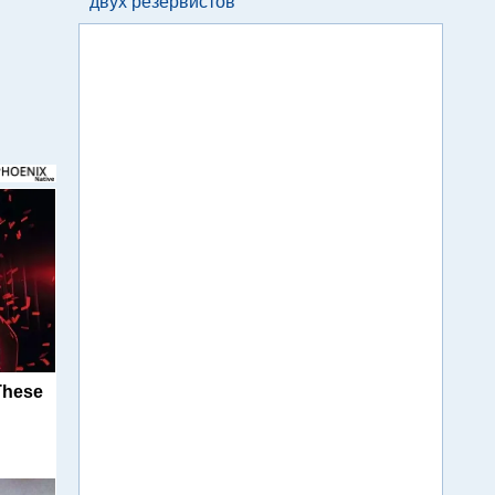
двух резервистов
These