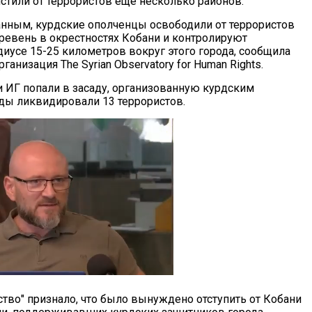
истили от террористов еще несколько районов.
нным, курдские ополченцы освободили от террористов
ревень в окрестностях Кобани и контролируют
диусе 15-25 километров вокруг этого города, сообщила
ганизация The Syrian Observatory for Human Rights.
 ИГ попали в засаду, организованную курдским
ды ликвидировали 13 террористов.
тво" признало, что было вынуждено отступить от Кобани