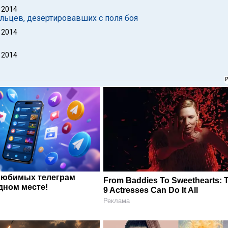
 2014
льцев, дезертировавших с поля боя
 2014
 2014
любимых телеграм
From Baddies To Sweethearts: 
дном месте!
9 Actresses Can Do It All
Реклама