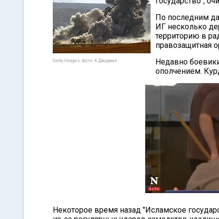
государство", оч
По последним да
ИГ несколько де
территорию в ра
правозащитная ор
Недавно боевики
Getty Images. Фото: К.Джуджел
ополчением. Кур
Некоторое время назад "Исламское государс