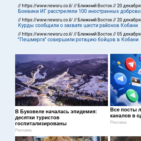
//
https://www.newsru.co.il/
//
Ближний Восток
//
20 декабря
Боевики ИГ расстреляли 100 иностранных доброво
//
https://www.newsru.co.il/
//
Ближний Восток
//
20 декабря
Курды сообщили о захвате шести районов Кобани
//
https://www.newsru.co.il/
//
Ближний Восток
//
05 декабря
"Пешмерга" совершили ротацию бойцов в Кобани
Все посты 
В Буковеле началась эпидемия:
каналов в о
десятки туристов
Реклама
госпитализированы
Реклама