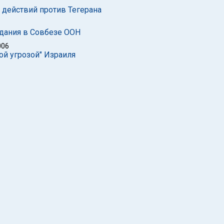
 действий против Тегерана
едания в Совбезе ООН
006
ой угрозой" Израиля