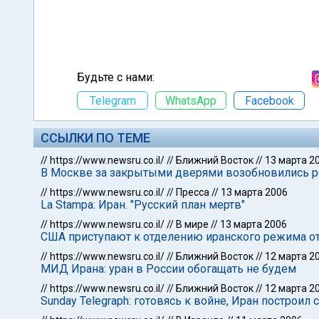
Будьте с нами:
Telegram
WhatsApp
Facebook
ССЫЛКИ ПО ТЕМЕ
//
https://www.newsru.co.il/
//
Ближний Восток
//
13 марта 2
В Москве за закрытыми дверями возобновились р
//
https://www.newsru.co.il/
//
Пресса
//
13 марта 2006
La Stampa: Иран. "Русский план мертв"
//
https://www.newsru.co.il/
//
В мире
//
13 марта 2006
США приступают к отделению иранского режима от
//
https://www.newsru.co.il/
//
Ближний Восток
//
12 марта 2
МИД Ирана: уран в России обогащать не будем
//
https://www.newsru.co.il/
//
Ближний Восток
//
12 марта 2
Sunday Telegraph: готовясь к войне, Иран построи