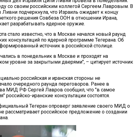
нных дел Израиля Ципи Ливни провела в понедельник
ду со своим российским коллегой Сергеем Лавровым. В
ы Ливни подчеркнула, что Израиль ожидает к концу
 четкого решения Совбеза ООН в отношении Ирана,
ает разрабатывать ядерное оружие.
та стало известно, что в Москве начался новый раунд
ких консультаций по ядерной программе Тегерана. Об
формированный источник в российской столице.
ачались в понедельник в Москве и проходят на
ком уровне за закрытыми дверями", – цитирует источник
ициально российская и иранская стороны не
чало очередного раунда переговоров. Ранее в
ва МИД РФ Сергей Лавров сообщил, что "в самое
" российско-иранские консультации состоятся.
официальный Тегеран опроверг заявление своего МИД о
 не рассматривает российское предложение о создании
ана.