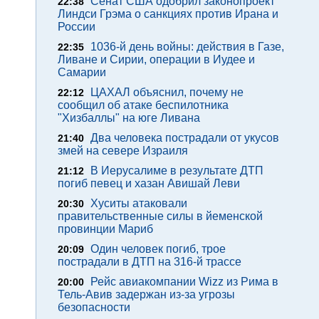
Сенат США одобрил законопроект
22:38
Линдси Грэма о санкциях против Ирана и
России
1036-й день войны: действия в Газе,
22:35
Ливане и Сирии, операции в Иудее и
Самарии
ЦАХАЛ объяснил, почему не
22:12
сообщил об атаке беспилотника
"Хизбаллы" на юге Ливана
Два человека пострадали от укусов
21:40
змей на севере Израиля
В Иерусалиме в результате ДТП
21:12
погиб певец и хазан Авишай Леви
Хуситы атаковали
20:30
правительственные силы в йеменской
провинции Мариб
Один человек погиб, трое
20:09
пострадали в ДТП на 316-й трассе
Рейс авиакомпании Wizz из Рима в
20:00
Тель-Авив задержан из-за угрозы
безопасности