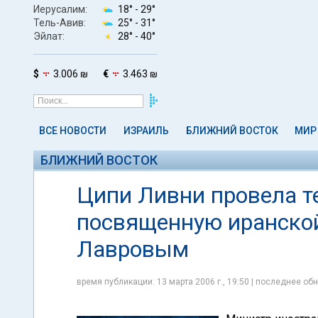
Иерусалим:
18° -
29°
Тель-Авив:
25° -
31°
Эйлат:
28° -
40°
$
3.006 ₪
€
3.463 ₪
ВСЕ НОВОСТИ
ИЗРАИЛЬ
БЛИЖНИЙ ВОСТОК
МИР
БЛИЖНИЙ ВОСТОК
Ципи Ливни провела т
посвященную иранской
Лавровым
время публикации: 13 марта 2006 г., 19:50 | последнее обн