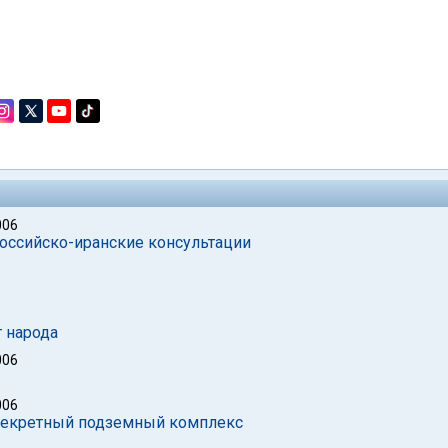
006
оссийско-иранские консультации
 народа
006
006
л секретный подземный комплекс