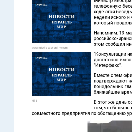
Министр иностра
телефонную бесе
ходе этой бесед
недели ясного и
который продолж
Напомним: 13 мар
российско-иранс
этом сообщил ин
www.middle-east-online.com
"Консультации н
достаточно высо
"Интерфакс".
Вместе с тем оф
подтверждают на
понедельник гла
ближайшее время
НТВ
В этот же день 
том, что больше
совместного предприятия по обогащению ур