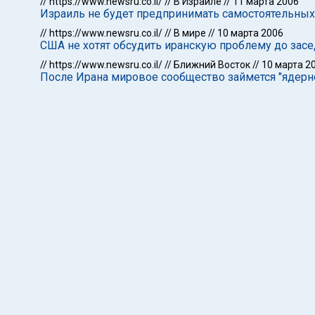
//
https://www.newsru.co.il/
//
В Израиле
//
11 марта 2006
Израиль не будет предпринимать самостоятельных
//
https://www.newsru.co.il/
//
В мире
//
10 марта 2006
США не хотят обсудить иранскую проблему до зас
//
https://www.newsru.co.il/
//
Ближний Восток
//
10 марта 2
После Ирана мировое сообщество займется "ядерн