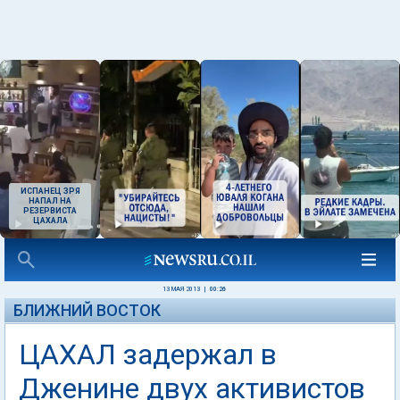
ИСПАНЕЦ ЗРЯ
НАПАЛ НА
РЕЗЕРВИСТА
ЦАХАЛА
13 МАЯ 2013
|
00:26
БЛИЖНИЙ ВОСТОК
ЦАХАЛ задержал в
Дженине двух активистов