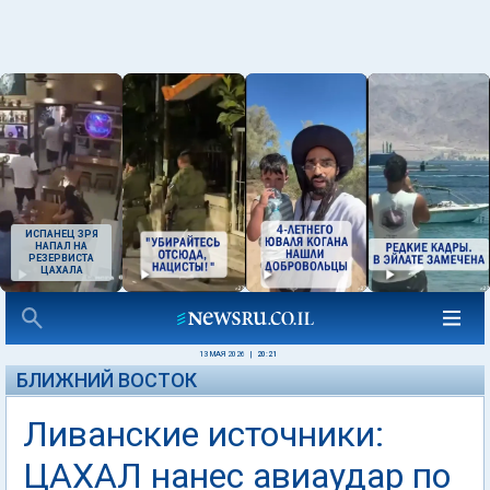
ИСПАНЕЦ ЗРЯ
НАПАЛ НА
РЕЗЕРВИСТА
ЦАХАЛА
13 МАЯ 2026
|
20:21
БЛИЖНИЙ ВОСТОК
Ливанские источники:
ЦАХАЛ нанес авиаудар по