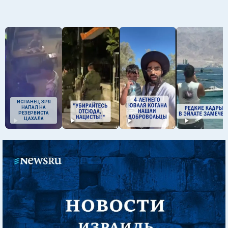
ИСПАНЕЦ ЗРЯ
НАПАЛ НА
РЕЗЕРВИСТА
ЦАХАЛА