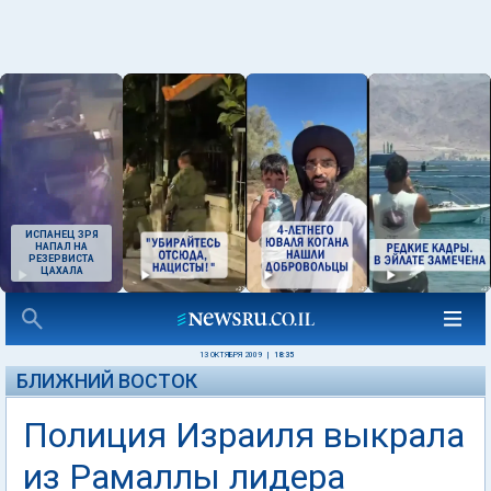
ИСПАНЕЦ ЗРЯ
НАПАЛ НА
РЕЗЕРВИСТА
ЦАХАЛА
13 ОКТЯБРЯ 2009
|
18:35
БЛИЖНИЙ ВОСТОК
Полиция Израиля выкрала
из Рамаллы лидера