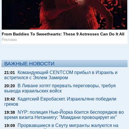
From Baddies To Sweethearts: These 9 Actresses Can Do It All
Реклама
ВАЖНЫЕ НОВОСТИ
Командующий CENTCOM прибыл в Израиль и
21:01
встретился с Эялем Замиром
В Ливане хотят прервать переговоры, требуя
20:20
вывода израильских войск
Кадетский Евробаскет. Израильтяне победили
19:42
греков
NYP: полиция Нью-Йорка боится беспорядков во
19:38
время визита Нетаниягу: "Мамдани провоцирует их"
Прорвавшиеся в Сеуту мигранты жалуются на
19:09