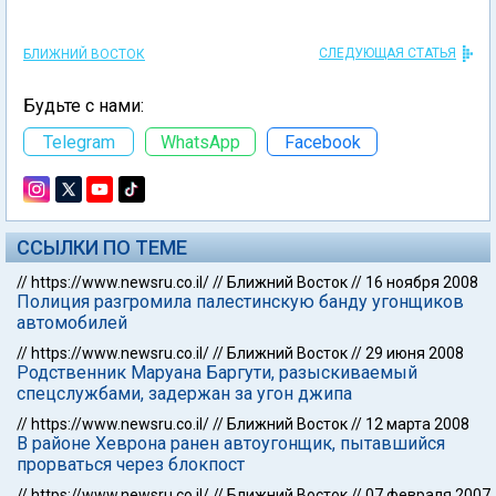
СЛЕДУЮЩАЯ СТАТЬЯ
БЛИЖНИЙ ВОСТОК
Будьте с нами:
Telegram
WhatsApp
Facebook
ССЫЛКИ ПО ТЕМЕ
//
https://www.newsru.co.il/
//
Ближний Восток
//
16 ноября 2008
Полиция разгромила палестинскую банду угонщиков
автомобилей
//
https://www.newsru.co.il/
//
Ближний Восток
//
29 июня 2008
Родственник Маруана Баргути, разыскиваемый
спецслужбами, задержан за угон джипа
//
https://www.newsru.co.il/
//
Ближний Восток
//
12 марта 2008
В районе Хеврона ранен автоугонщик, пытавшийся
прорваться через блокпост
//
https://www.newsru.co.il/
//
Ближний Восток
//
07 февраля 2007