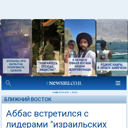
ИСПАНЕЦ ЗРЯ
НАПАЛ НА
РЕЗЕРВИСТА
ЦАХАЛА
14 АВГУСТА 2016
|
05:22
БЛИЖНИЙ ВОСТОК
Аббас встретился с
лидерами "израильских