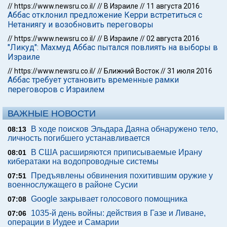
//
https://www.newsru.co.il/
//
В Израиле
//
11 августа 2016
Аббас отклонил предложение Керри встретиться с
Нетаниягу и возобновить переговоры
//
https://www.newsru.co.il/
//
В Израиле
//
02 августа 2016
"Ликуд": Махмуд Аббас пытался повлиять на выборы в
Израиле
//
https://www.newsru.co.il/
//
Ближний Восток
//
31 июля 2016
Аббас требует установить временные рамки
переговоров с Израилем
ВАЖНЫЕ НОВОСТИ
В ходе поисков Эльдара Даяна обнаружено тело,
08:13
личность погибшего устанавливается
В США расширяются приписываемые Ирану
08:01
кибератаки на водопроводные системы
Предъявлены обвинения похитившим оружие у
07:51
военнослужащего в районе Сусии
Google закрывает голосового помощника
07:08
1035-й день войны: действия в Газе и Ливане,
07:06
операции в Иудее и Самарии