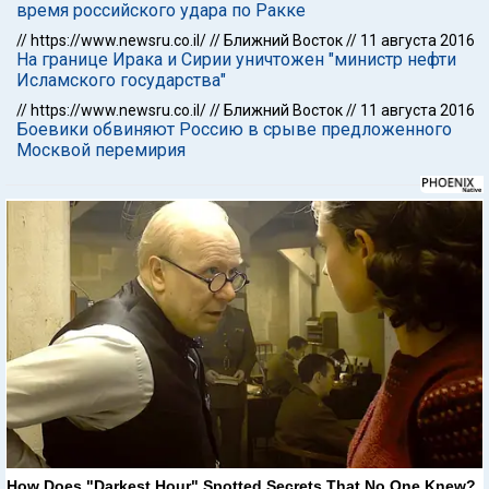
время российского удара по Ракке
//
https://www.newsru.co.il/
//
Ближний Восток
//
11 августа 2016
На границе Ирака и Сирии уничтожен "министр нефти
Исламского государства"
//
https://www.newsru.co.il/
//
Ближний Восток
//
11 августа 2016
Боевики обвиняют Россию в срыве предложенного
Москвой перемирия
How Does "Darkest Hour" Spotted Secrets That No One Knew?