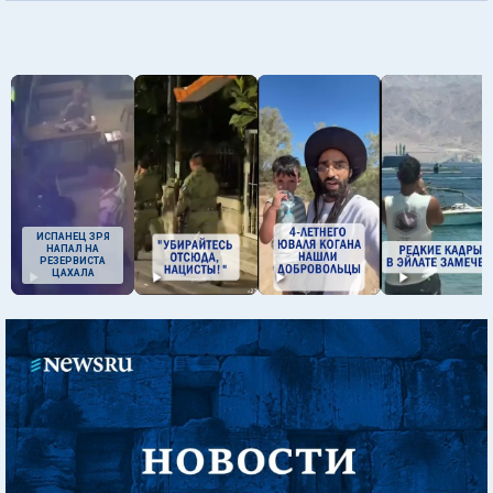
ИСПАНЕЦ ЗРЯ
НАПАЛ НА
РЕЗЕРВИСТА
ЦАХАЛА