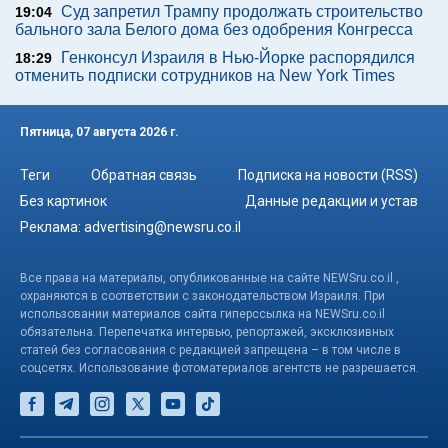
Суд запретил Трампу продолжать строительство
19:04
бального зала Белого дома без одобрения Конгресса
Генконсул Израиля в Нью-Йорке распорядился
18:29
отменить подписки сотрудников на New York Times
Пятница, 07 августа 2026 г.
Теги
Обратная связь
Подписка на новости (RSS)
Без картинок
Данные редакции и устав
Реклама:
advertising@newsru.co.il
Все права на материалы, опубликованные на сайте NEWSru.co.il ,
охраняются в соответствии с законодательством Израиля. При
использовании материалов сайта гиперссылка на NEWSru.co.il
обязательна. Перепечатка интервью, репортажей, эксклюзивных
статей без согласования с редакцией запрещена – в том числе в
соцсетях. Использование фотоматериалов агентств не разрешается.