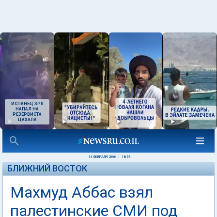
ИСПАНЕЦ ЗРЯ
НАПАЛ НА
РЕЗЕРВИСТА
ЦАХАЛА
14 ФЕВРАЛЯ 2006
|
18:59
БЛИЖНИЙ ВОСТОК
Махмуд Аббас взял
палестинские СМИ под