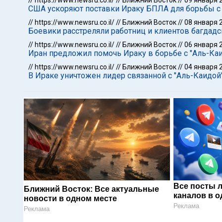
//
https://www.newsru.co.il/
//
Ближний Восток
//
09 января 
США ускоряют поставки Ираку БПЛА для борьбы с 
//
https://www.newsru.co.il/
//
Ближний Восток
//
08 января 
Боевики расстреляли работниц и клиентов багдадс
//
https://www.newsru.co.il/
//
Ближний Восток
//
06 января 
Иран предложил помочь Ираку в борьбе с "Аль-Ка
//
https://www.newsru.co.il/
//
Ближний Восток
//
04 января 
В Ираке уничтожен лидер связанной с "Аль-Каидой
Все посты 
Ближний Восток: Все актуальные
каналов в о
новости в одном месте
Реклама
Реклама