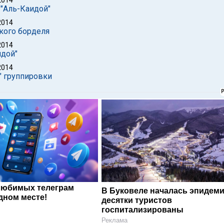
2014
"Аль-Каидой"
2014
кого борделя
2014
идой"
2014
" группировки
любимых телеграм
В Буковеле началась эпидеми
дном месте!
десятки туристов
госпитализированы
Реклама