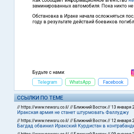
Как сообщает информационное агентство
Re
заминированных автомобиля. Пока никто не в
Обстановка в Ираке начала осложняться пос
году в результате действий боевиков погибл
Будьте с нами:
Telegram
WhatsApp
Facebook
ССЫЛКИ ПО ТЕМЕ
//
https://www.newsru.co.il/
//
Ближний Восток
//
13 января 
Иракская армия не станет штурмовать Фаллуджу
//
https://www.newsru.co.il/
//
Ближний Восток
//
12 января 
Багдад обвинил Иракский Курдистан в контрабанд