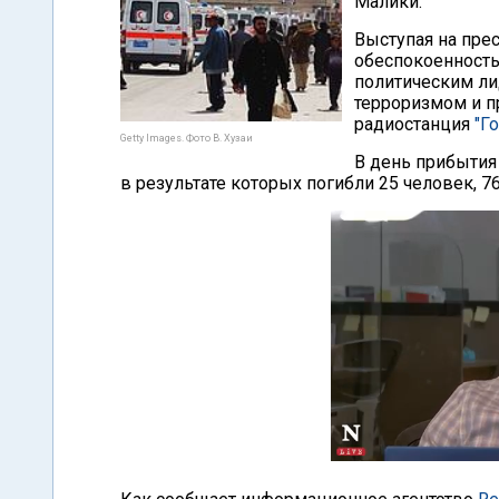
Малики.
Выступая на пре
обеспокоенность
политическим ли
терроризмом и п
радиостанция
"Г
Getty Images. Фото В. Хузаи
В день прибытия
в результате которых погибли 25 человек, 7