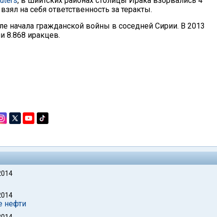
uters
, в шиитских районах столицы Ирака взорвались 4
зял на себя ответственность за теракты.
ле начала гражданской войны в соседней Сирии. В 2013
и 8.868 иракцев.
2014
2014
е нефти