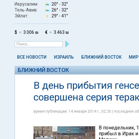
Иерусалим:
20° -
32°
Тель-Авив:
26° -
32°
Эйлат:
29° -
41°
$
3.006 ₪
€
3.463 ₪
ВСЕ НОВОСТИ
ИЗРАИЛЬ
БЛИЖНИЙ ВОСТОК
МИР
БЛИЖНИЙ ВОСТОК
В день прибытия генс
совершена серия терак
время публикации: 14 января 2014 г., 02:26 | последнее об
В понедельник, 
прибыл в Ирак и