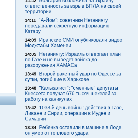
Болгария возложила на Украину
14:42
ответственность за взрыв БПЛА на своей
территории
"А-Йом": советники Нетаниягу
14:11
передавали секретную информацию
Катару
Иранские СМИ опубликовали видео
14:09
Моджтабы Хаменеи
Нетаниягу: Израиль отвергает план
14:05
по Газе и не выведет войска до
разоружения ХАМАСа
Второй ракетный удар по Одессе за
13:49
сутки, погибшие в Харькове
"Калькалист": "сменные" депутаты
13:48
Кнессета получат 676 тысяч шекелей за
работу на каникулах
1038-й день войны: действия в Газе,
13:42
Ливане и Сирии, операции в Иудее и
Самарии
Ребенка оставили в машине в Лоде,
13:34
он умер от теплового удара