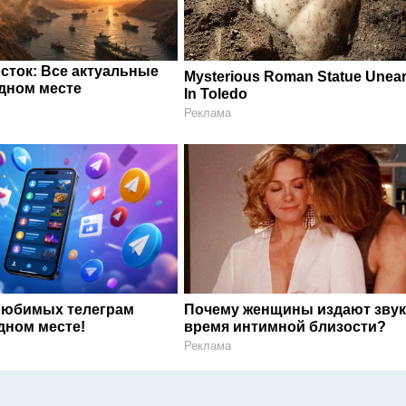
сток: Все актуальные
Mysterious Roman Statue Unea
одном месте
In Toledo
Реклама
любимых телеграм
Почему женщины издают звук
дном месте!
время интимной близости?
Реклама