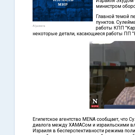
Израиля Эхудом 
министром обор
Главной темой п
пунктов. Сулейм
Aljazeera
работы КПП "Кар
некоторые детали, касающиеся работы ПП "Ра
Египетское агентство MENA сообщает, что 
диалога между ХАМАСом и израильскими вла
Израиля в бесперспективности режима пол