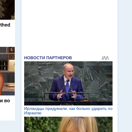
rthed
и во