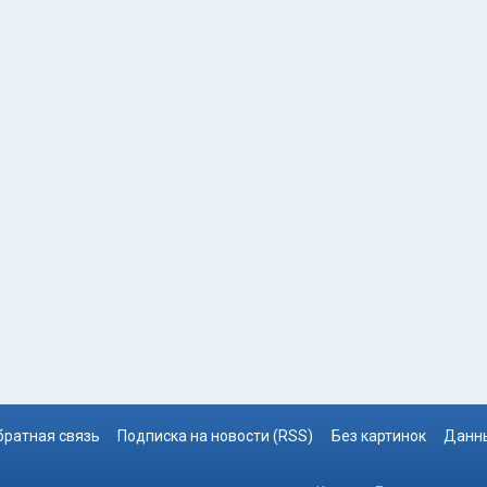
братная связь
Подписка на новости (RSS)
Без картинок
Данны