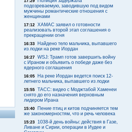
Полиция задержала
17:29
подозреваемую, заводившую под видом
мужчины романтические отношения с
женщинами
ХАМАС заявил о готовности
17:12
реализовать второй этап соглашения о
прекращении огня
Найдено тело мальчика, выпавшего
16:33
из лодки на реке Иордан
WSJ: Трамп готов завершить войну
16:27
с Ираном и объявить о победе даже без
ядерного соглашения
На реке Иордан ведется поиск 12-
16:05
летнего мальчика, выпавшего из лодки
ТАСС: видео с Моджтабой Хаменеи
15:55
снято до его назначения верховным
лидером Ирана
Пение птиц и китов подчиняется тем
15:40
же закономерностям, что и речь человека
1038-й день войны: действия в Газе,
15:23
Ливане и Сирии, операции в Иудее и