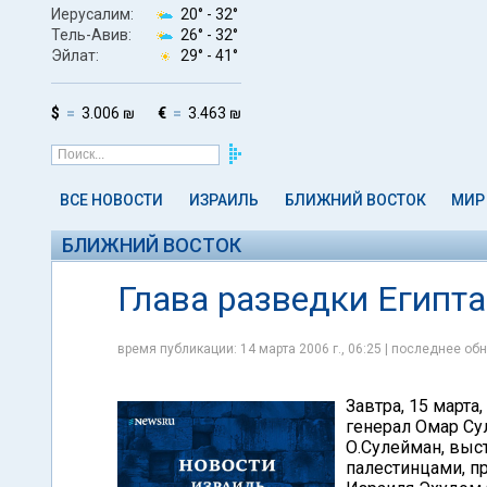
Иерусалим:
20° -
32°
Тель-Авив:
26° -
32°
Эйлат:
29° -
41°
$
3.006 ₪
€
3.463 ₪
ВСЕ НОВОСТИ
ИЗРАИЛЬ
БЛИЖНИЙ ВОСТОК
МИР
БЛИЖНИЙ ВОСТОК
Глава разведки Египт
время публикации: 14 марта 2006 г., 06:25 | последнее обн
Завтра, 15 марта
генерал Омар Су
О.Сулейман, выс
палестинцами, п