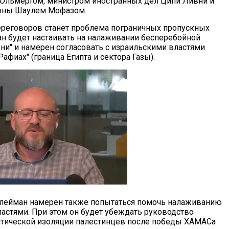
Ольмертом, министром иностранных дел Ципи Ливни и
оны Шаулем Мофазом.
ереговоров станет проблема пограничных пропускных
ан будет настаивать на налаживании бесперебойной
ни" и намерен согласовать с израильскими властями
фиах" (граница Египта и сектора Газы).
Сулейман намерен также попытаться помочь налаживанию
стями. При этом он будет убеждать руководство
итической изоляции палестинцев после победы ХАМАСа