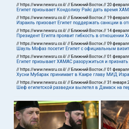
//
https://www.newsru.co.il/
//
Ближний Восток
//
20 февраля
Египет призывает Кондолизу Райс дать время ХА
//
https://www.newsru.co.il/
//
Ближний Восток
//
19 февраля
Израиль призовет Египет поддержать санкции в о
//
https://www.newsru.co.il/
//
Ближний Восток
//
14 февраля
Президент Египта проявит гибкость в отношении 
//
https://www.newsru.co.il/
//
Ближний Восток
//
09 февраля
Шауль Мофаз посетит Египет с официальным визи
//
https://www.newsru.co.il/
//
Ближний Восток
//
01 февраля
Египет призывает ХАМАС разоружиться и признать
//
https://www.newsru.co.il/
//
Ближний Восток
//
01 февраля
Хусни Мубарак принимает в Каире главу МИД Изр
//
https://www.newsru.co.il/
//
Ближний Восток
//
31 января 
Шеф египетской разведки вылетел в Дамаск на п