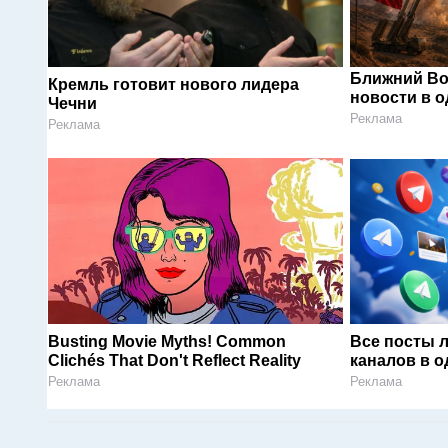
Ближний Во
Кремль готовит нового лидера
новости в 
Чечни
Реклама
Реклама
Busting Movie Myths! Common
Все посты 
Clichés That Don't Reflect Reality
каналов в о
Реклама
Реклама