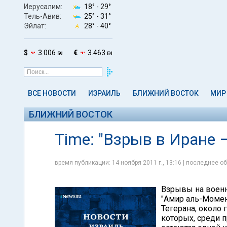
Иерусалим:
18° -
29°
Тель-Авив:
25° -
31°
Эйлат:
28° -
40°
$
3.006 ₪
€
3.463 ₪
ВСЕ НОВОСТИ
ИЗРАИЛЬ
БЛИЖНИЙ ВОСТОК
МИР
БЛИЖНИЙ ВОСТОК
Time: "Взрыв в Иране 
время публикации: 14 ноября 2011 г., 13:16 | последнее об
Взрывы на военн
"Амир аль-Момен
Тегерана, около 
которых, среди 