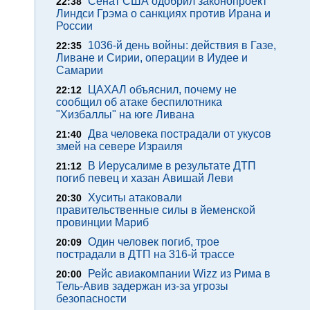
Сенат США одобрил законопроект
22:38
Линдси Грэма о санкциях против Ирана и
России
1036-й день войны: действия в Газе,
22:35
Ливане и Сирии, операции в Иудее и
Самарии
ЦАХАЛ объяснил, почему не
22:12
сообщил об атаке беспилотника
"Хизбаллы" на юге Ливана
Два человека пострадали от укусов
21:40
змей на севере Израиля
В Иерусалиме в результате ДТП
21:12
погиб певец и хазан Авишай Леви
Хуситы атаковали
20:30
правительственные силы в йеменской
провинции Мариб
Один человек погиб, трое
20:09
пострадали в ДТП на 316-й трассе
Рейс авиакомпании Wizz из Рима в
20:00
Тель-Авив задержан из-за угрозы
безопасности