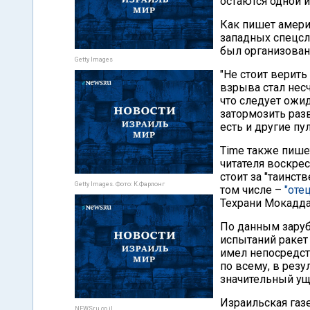
остаются одной 
Как пишет амер
западных спецсл
был организован
Getty Images
"Не стоит верит
взрыва стал несч
что следует ожи
затормозить раз
есть и другие пу
Time также пише
читателя воскре
стоит за "таинст
Getty Images. Фото: К.Фарлонг
том числе –
"оте
Техрани Мокадда
По данным зару
испытаний ракет
имел непосредст
по всему, в рез
значительный ущ
Израильская газе
NEWSru.co.il