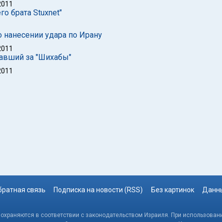
2011
о брата Stuxnet"
 нанесении удара по Ирану
2011
чавший за "Шихабы"
2011
братная связь
Подписка на новости (RSS)
Без картинок
Данны
, охраняются в соответствии с законодательством Израиля. При использовани