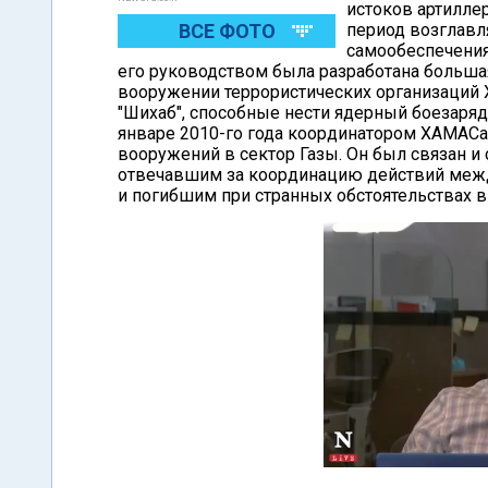
истоков артилле
ВСЕ ФОТО
период возглавл
самообеспечения
его руководством была разработана большая
вооружении террористических организаций Х
"Шихаб", способные нести ядерный боезаря
январе 2010-го года координатором ХАМАСа
вооружений в сектор Газы. Он был связан 
отвечавшим за координацию действий межд
и погибшим при странных обстоятельствах в