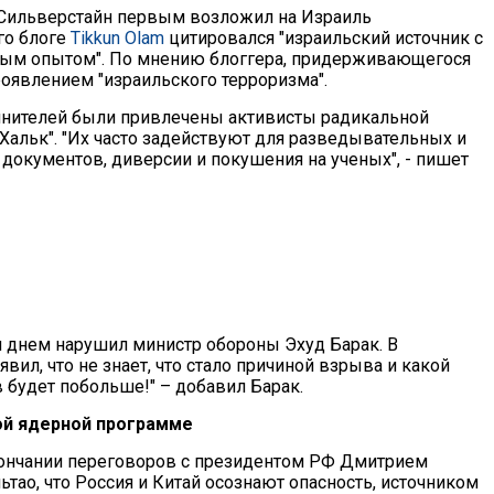
 Сильверстайн первым возложил на Израиль
го блоге
Tikkun Olam
цитировался "израильский источник с
ым опытом". По мнению блоггера, придерживающегося
оявлением "израильского терроризма".
лнителей были привлечены активисты радикальной
альк". "Их часто задействуют для разведывательных и
 документов, диверсии и покушения на ученых", - пишет
днем нарушил министр обороны Эхуд Барак. В
вил, что не знает, что стало причиной взрыва и какой
 будет побольше!" – добавил Барак.
ой ядерной программе
ончании переговоров с президентом РФ Дмитрием
ао, что Россия и Китай осознают опасность, источником