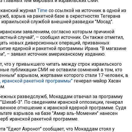
из главных тем мировых и израильских СМИ.
иканский журнал
Time
со ссылкой на источник в одной из
ужб, взрыв на ракетной базе в окрестностях Тегерана
 израильской службой внешней разведки "Мосад".
ь иранским заявлениям, согласно которым причиной
астный случай", – сообщил источник. Он также отметил,
дать новых диверсионных операций, призванных
витие ядерной и ракетной программы Ирана. "В магазине
ли", – заявил источник американскому изданию.
т, что у привыкшего читать между строк израильского
сные публикации СМИ не оставили сомнений в том, кто
венным" взрывом, жертвами которого стали 17 человек, в
ц иранской ракетной программы"
генерал-майор Хасан
м.
бежных разведслужб, Мокаддам отвечал за программу
 "Шихаб-3". По сведениям иранской оппозиции, генерал
венное отношение к иранской ядерной программе. Судя
ультате взрывов на базе "Амир аль-Моменин" нанесен
ерб иранской ракетной программе.
та "Едиот Ахронот" сообщает, что Мокаддам стоял у