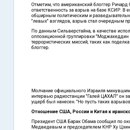
Отметим, что американский блоггер Ричард
ответственность за взрыв на базе КСИР. В е
обширным политическим и разведывательн
"левых" взглядов, взрыв стал очередным пр
По данным Сильверстайна, в качестве испо
оппозиционной группировки "Моджахеддин Х
террористических миссий, таких как поделка
блоггер.
Молчание официального Израиля минувшим 
интервью радиостанции "Галей ЦАХАЛ" он зая
ущерб был нанесен. "Но пусть таких взрывов
Отношение США, России и Китая к иранск
Президент США Барак Обама сообщил по ок
Медведевым и председателем КНР Ху Цзиньт