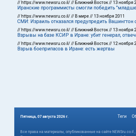
//
https://www.newsru.co.il/
//
Ближний Восток
//
13 ноября 
Иранские программисты смогли победить "младшег
//
https://www.newsru.co.il/
//
В мире
//
13 ноября 2011
СМИ: Израиль отказался предупредить Вашингтон о
//
https://www.newsru.co.il/
//
Ближний Восток
//
13 ноября 
Взрывы на базе КСИР в Иране: убит генерал, отве
//
https://www.newsru.co.il/
//
Ближний Восток
//
12 ноября 
Взрыв боеприпасов в Иране: есть жертвы
Теги
О
Пятница, 07 августа 2026 г.
Все права на материалы, опубликованные на сайте NEWSru.co.il 