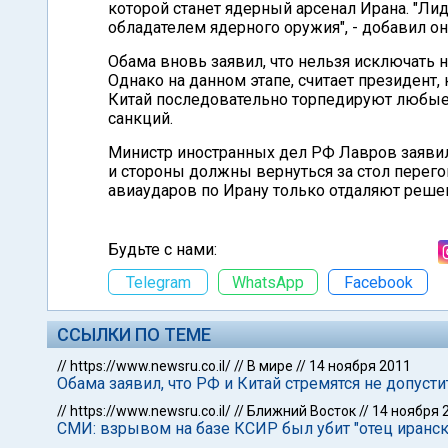
которой станет ядерный арсенал Ирана. "Ли
обладателем ядерного оружия", - добавил он
Обама вновь заявил, что нельзя исключать
Однако на данном этапе, считает президент,
Китай последовательно торпедируют любые
санкций.
Министр иностранных дел РФ Лавров заявил
и стороны должны вернуться за стол перего
авиаударов по Ирану только отдаляют реше
Будьте с нами:
Telegram
WhatsApp
Facebook
ССЫЛКИ ПО ТЕМЕ
//
https://www.newsru.co.il/
//
В мире
//
14 ноября 2011
Обама заявил, что РФ и Китай стремятся не допуст
//
https://www.newsru.co.il/
//
Ближний Восток
//
14 ноября 
СМИ: взрывом на базе КСИР был убит "отец иранс