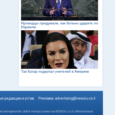
е редакции и устав
Реклама:
advertising@newsru.co.il
и материалов сайта гиперссылка на NEWSru.co.il обязательна.