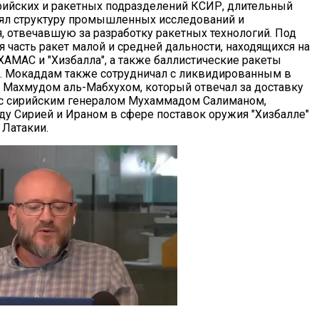
рийских и ракетных подразделений КСИР, длительный
ял структуру промышленных исследований и
, отвечавшую за разработку ракетных технологий. Под
 часть ракет малой и средней дальности, находящихся на
АМАС и "Хизбалла", а также баллистические ракеты
д. Мокаддам также сотрудничал с ликвидированным в
 Махмудом аль-Мабхухом, который отвечал за доставку
и с сирийским генералом Мухаммадом Салиманом,
у Сирией и Ираном в сфере поставок оружия "Хизбалле"
 Латакии.