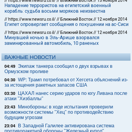
//
https://www.newsru.co.il/
//
Ближний Восток
//
13 ноября 2014
Нападение террористов на египетский военный
корабль: судьба восьми моряков неизвестна
//
https://www.newsru.co.il/
//
Ближний Восток
//
12 ноября 2014
Египет опровергает сообщения о покушении на ас-Сиси
//
https://www.newsru.co.il/
//
Ближний Восток
//
12 ноября 2014
Минувшей ночью в Эль-Арише взорвался
заминированный автомобиль, 10 раненых
ВАЖНЫЕ НОВОСТИ
Экипаж танкера сообщил о двух взрывах в
04:49
Ормузском проливе
WP: Трамп потребовал от Хегсета объяснений из-
04:30
за истощения ракетных запасов США
ЦАХАЛ нанес серию ударов по югу Ливана после
03:30
атаки "Хизбаллы"
Минобороны: в ходе испытания проверили
23:43
возможности системы "Хец" по противодействию
будущим угрозам
В Западной Галилее активирована система
23:04
противоракетной обороны "Железный купол"