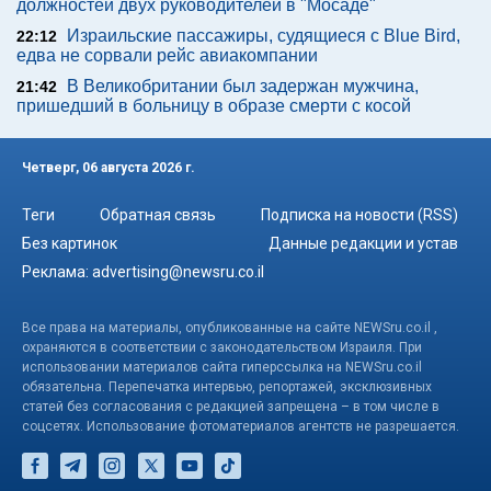
должностей двух руководителей в "Мосаде"
Израильские пассажиры, судящиеся с Blue Bird,
22:12
едва не сорвали рейс авиакомпании
В Великобритании был задержан мужчина,
21:42
пришедший в больницу в образе смерти с косой
Четверг, 06 августа 2026 г.
Теги
Обратная связь
Подписка на новости (RSS)
Без картинок
Данные редакции и устав
Реклама:
advertising@newsru.co.il
Все права на материалы, опубликованные на сайте NEWSru.co.il ,
охраняются в соответствии с законодательством Израиля. При
использовании материалов сайта гиперссылка на NEWSru.co.il
обязательна. Перепечатка интервью, репортажей, эксклюзивных
статей без согласования с редакцией запрещена – в том числе в
соцсетях. Использование фотоматериалов агентств не разрешается.