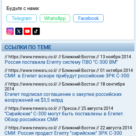
Будьте с нами:
Telegram
WhatsApp
Facebook
ССЫЛКИ ПО ТЕМЕ
//
https://www.newsru.co.il/
//
Ближний Восток
//
13 ноября 2014
Россия поставила Египту систему ПВО "С-300 ВМ"
//
https://www.newsru.co.il/
//
Ближний Восток
//
01 октября 2014
СМИ: в Египет вскоре прибудут российские ЗРК С-300
//
https://www.newsru.co.il/
//
Ближний Восток
//
18 сентября
2014
Египет подписал соглашение о закупке российских
вооружений на $3,5 млрд
//
https://www.newsru.co.il/
//
Пресса
//
25 августа 2014
"Сирийские" C-300 могут быть поставлены в Египет.
Обзор российских СМИ
//
https://www.newsru.co.il/
//
Ближний Восток
//
22 августа 2014
СМИ: Россия продаст Египту "сирийские" ЗРК С-300