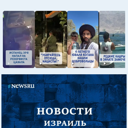
ИСПАНЕЦ ЗРЯ
НАПАЛ НА
РЕЗЕРВИСТА
ЦАХАЛА