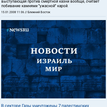
выступающая против смертной казни вообще, считает
побивание камнями "ужасной" карой.
15.01.2008 11:06
// Ближний Восток
В секторе Газы уничтожены 7 палестинских