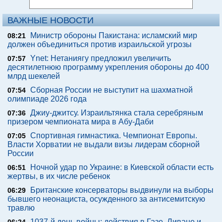
ВАЖНЫЕ НОВОСТИ
Министр обороны Пакистана: исламский мир
08:21
должен объединиться против израильской угрозы
Ynet: Нетаниягу предложил увеличить
07:57
десятилетнюю программу укрепления обороны до 400
млрд шекелей
Сборная России не выступит на шахматной
07:54
олимпиаде 2026 года
Джиу-джитсу. Израильтянка стала серебряным
07:36
призером чемпионата мира в Абу-Даби
Спортивная гимнастика. Чемпионат Европы.
07:05
Власти Хорватии не выдали визы лидерам сборной
России
Ночной удар по Украине: в Киевской области есть
06:51
жертвы, в их числе ребенок
Британские консерваторы выдвинули на выборы
06:29
бывшего неонациста, осужденного за антисемитскую
травлю
1037-й день войны: действия в Газе, Ливане и