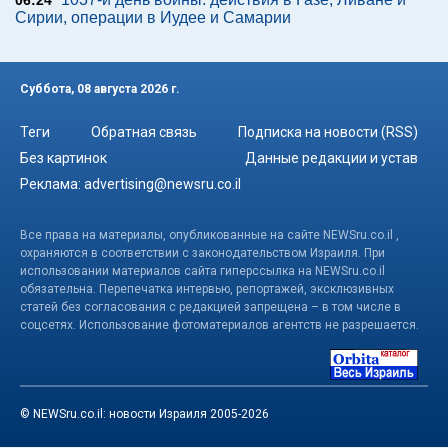
06:24
Сирии, операции в Иудее и Самарии
Суббота, 08 августа 2026 г.
Теги
Обратная связь
Подписка на новости (RSS)
Без картинок
Данные редакции и устав
Реклама:
advertising@newsru.co.il
Все права на материалы, опубликованные на сайте NEWSru.co.il ,
охраняются в соответствии с законодательством Израиля. При
использовании материалов сайта гиперссылка на NEWSru.co.il
обязательна. Перепечатка интервью, репортажей, эксклюзивных
статей без согласования с редакцией запрещена – в том числе в
соцсетях. Использование фотоматериалов агентств не разрешается.
© NEWSru.co.il: новости Израиля 2005-2026