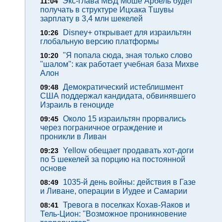
Экс-глава МВД Моше Арбель будет
11:04
получать в структуре Ицхака Тшувы
зарплату в 3,4 млн шекелей
Disney+ открывает для израильтян
10:26
глобальную версию платформы
"Я попала сюда, зная только слово
10:20
"шалом": как работает учебная база Михве
Алон
Демократический истеблишмент
09:48
США поддержал кандидата, обвинявшего
Израиль в геноциде
Около 15 израильтян прорвались
09:45
через пограничное ограждение и
проникли в Ливан
Yellow обещает продавать хот-доги
09:23
по 5 шекелей за порцию на постоянной
основе
1035-й день войны: действия в Газе
08:49
и Ливане, операции в Иудее и Самарии
Тревога в поселках Кохав-Яаков и
08:41
Тель-Цион: "Возможное проникновение