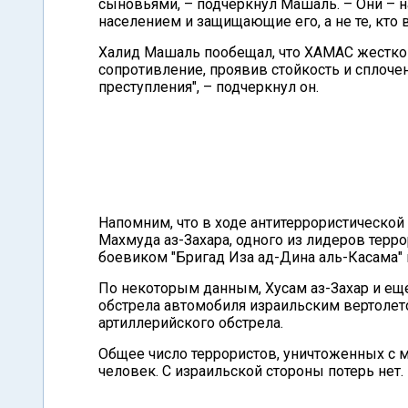
сыновьями, – подчеркнул Машаль. – Они – 
населением и защищающие его, а не те, кто
Халид Машаль пообещал, что ХАМАС жестко о
сопротивление, проявив стойкость и сплочен
преступления", – подчеркнул он.
Напомним, что в ходе антитеррористической
Махмуда аз-Захара, одного из лидеров терр
боевиком "Бригад Иза ад-Дина аль-Касама" 
По некоторым данным, Хусам аз-Захар и ещ
обстрела автомобиля израильским вертолето
артиллерийского обстрела.
Общее число террористов, уничтоженных с м
человек. С израильской стороны потерь нет.