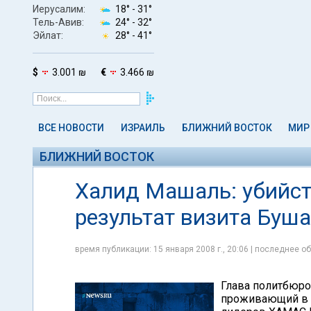
Иерусалим:
18° -
31°
Тель-Авив:
24° -
32°
Эйлат:
28° -
41°
$
3.001 ₪
€
3.466 ₪
ВСЕ НОВОСТИ
ИЗРАИЛЬ
БЛИЖНИЙ ВОСТОК
МИР
БЛИЖНИЙ ВОСТОК
Халид Машаль: убийст
результат визита Буша
время публикации: 15 января 2008 г., 20:06 | последнее об
Глава политбюро
проживающий в Д