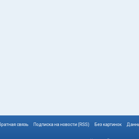
братная связь
Подписка на новости (RSS)
Без картинок
Данны