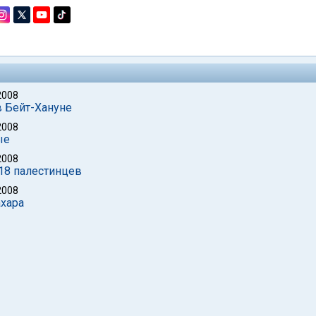
2008
в Бейт-Хануне
2008
ые
2008
 18 палестинцев
2008
ахара