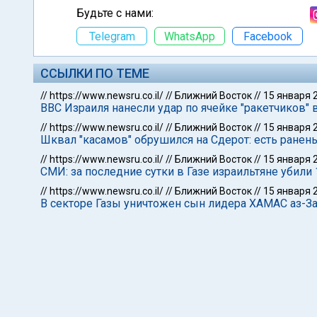
Будьте с нами:
Telegram
WhatsApp
Facebook
ССЫЛКИ ПО ТЕМЕ
//
https://www.newsru.co.il/
//
Ближний Восток
//
15 января 
ВВС Израиля нанесли удар по ячейке "ракетчиков" 
//
https://www.newsru.co.il/
//
Ближний Восток
//
15 января 
Шквал "касамов" обрушился на Сдерот: есть ранен
//
https://www.newsru.co.il/
//
Ближний Восток
//
15 января 
СМИ: за последние сутки в Газе израильтяне убили
//
https://www.newsru.co.il/
//
Ближний Восток
//
15 января 
В секторе Газы уничтожен сын лидера ХАМАС аз-З