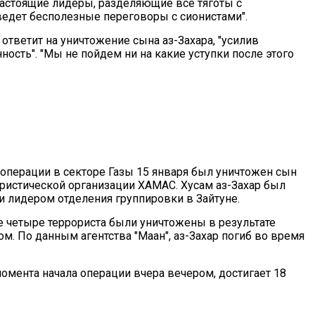
настоящие лидеры, разделяющие все тяготы с
 ведет бесполезные переговоры с сионистами".
тветит на уничтожение сына аз-Захара, "усилив
ность". "Мы не пойдем ни на какие уступки после этого
 операции в секторе Газы 15 января был уничтожен сын
ористической организации ХАМАС. Хусам аз-Захар был
и лидером отделения группировки в Зайтуне.
е четыре террориста были уничтожены в результате
м. По данным агентства "Маан", аз-Захар погиб во время
омента начала операции вчера вечером, достигает 18