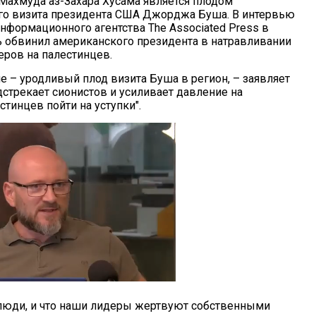
ахмуда аз-Захара Хусама является плодом
го визита президента США Джорджа Буша. В интервью
нформационного агентства The Associated Press в
обвинил американского президента в натравливании
еров на палестинцев.
е – уродливый плод визита Буша в регион, – заявляет
дстрекает сионистов и усиливает давление на
стинцев пойти на уступки".
 люди, и что наши лидеры жертвуют собственными