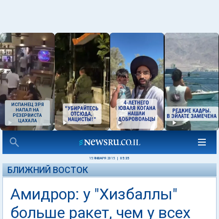
ИСПАНЕЦ ЗРЯ
НАПАЛ НА
РЕЗЕРВИСТА
ЦАХАЛА
15 ЯНВАРЯ 2015
|
05:35
БЛИЖНИЙ ВОСТОК
Амидрор: у "Хизбаллы"
больше ракет, чем у всех