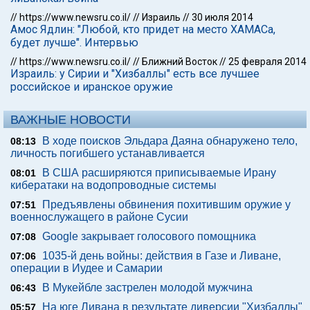
//
https://www.newsru.co.il/
//
Израиль
//
30 июля 2014
Амос Ядлин: "Любой, кто придет на место ХАМАСа,
будет лучше". Интервью
//
https://www.newsru.co.il/
//
Ближний Восток
//
25 февраля 2014
Израиль: у Сирии и "Хизбаллы" есть все лучшее
российское и иранское оружие
ВАЖНЫЕ НОВОСТИ
В ходе поисков Эльдара Даяна обнаружено тело,
08:13
личность погибшего устанавливается
В США расширяются приписываемые Ирану
08:01
кибератаки на водопроводные системы
Предъявлены обвинения похитившим оружие у
07:51
военнослужащего в районе Сусии
Google закрывает голосового помощника
07:08
1035-й день войны: действия в Газе и Ливане,
07:06
операции в Иудее и Самарии
В Мукейбле застрелен молодой мужчина
06:43
На юге Ливана в результате диверсии "Хизбаллы"
05:57