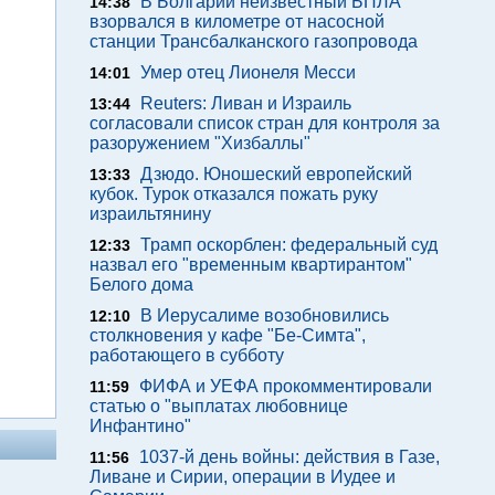
В Болгарии неизвестный БПЛА
14:38
взорвался в километре от насосной
станции Трансбалканского газопровода
Умер отец Лионеля Месси
14:01
Reuters: Ливан и Израиль
13:44
согласовали список стран для контроля за
разоружением "Хизбаллы"
Дзюдо. Юношеский европейский
13:33
кубок. Турок отказался пожать руку
израильтянину
Трамп оскорблен: федеральный суд
12:33
назвал его "временным квартирантом"
Белого дома
В Иерусалиме возобновились
12:10
столкновения у кафе "Бе-Симта",
работающего в субботу
ФИФА и УЕФА прокомментировали
11:59
статью о "выплатах любовнице
Инфантино"
1037-й день войны: действия в Газе,
11:56
Ливане и Сирии, операции в Иудее и