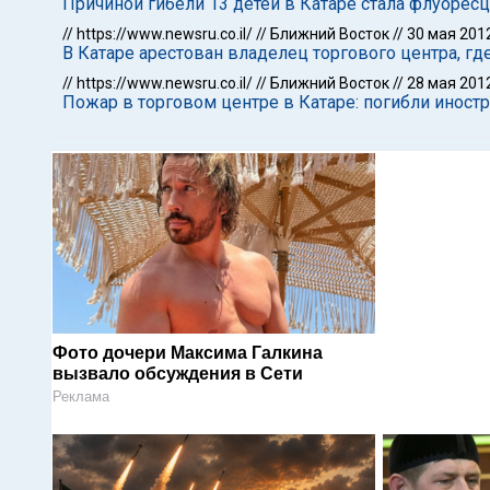
Причиной гибели 13 детей в Катаре стала флуорес
//
https://www.newsru.co.il/
//
Ближний Восток
//
30 мая 201
В Катаре арестован владелец торгового центра, гд
//
https://www.newsru.co.il/
//
Ближний Восток
//
28 мая 201
Пожар в торговом центре в Катаре: погибли иностр
Фото дочери Максима Галкина
вызвало обсуждения в Сети
Реклама