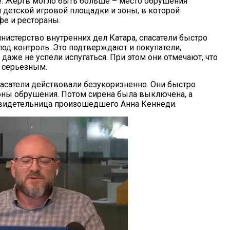
е. Жертв могло быть больше – место обрушения
и детской игровой площадки и зоны, в которой
е и рестораны.
нистерство внутренних дел Катара, спасатели быстро
под контроль. Это подтверждают и покупатели,
даже не успели испугаться. При этом они отмечают, что
 серьезным.
спасатели действовали безукоризненно. Они быстро
зоны обрушения. Потом сирена была выключена, а
 свидетельница произошедшего Анна Кеннеди.