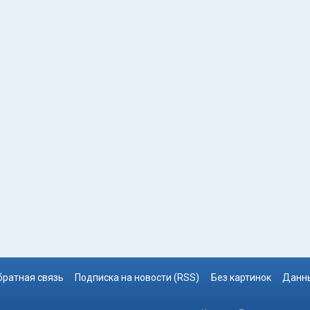
братная связь
Подписка на новости (RSS)
Без картинок
Данны