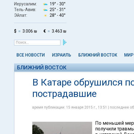
Иерусалим:
19° -
30°
Тель-Авив:
25° -
31°
Эйлат:
28° -
40°
$
3.006 ₪
€
3.463 ₪
ВСЕ НОВОСТИ
ИЗРАИЛЬ
БЛИЖНИЙ ВОСТОК
МИР
БЛИЖНИЙ ВОСТОК
В Катаре обрушился по
пострадавшие
время публикации: 15 января 2015 г., 13:51 | последнее об
По меньшей мере
получили травмы