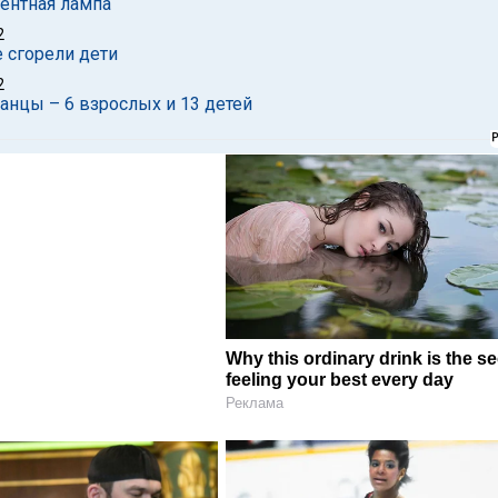
центная лампа
2
е сгорели дети
2
анцы – 6 взрослых и 13 детей
Why this ordinary drink is the se
feeling your best every day
Реклама