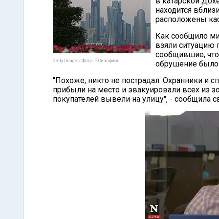
в катарской Дох
находится вблиз
расположены каф
Как сообщило ми
взяли ситуацию 
сообщившие, что 
Getty Images. Фото: Р.Сианфлон
обрушение было
"Похоже, никто не пострадал. Охранники и 
прибыли на место и эвакуировали всех из 
покупателей вывели на улицу", - сообщила