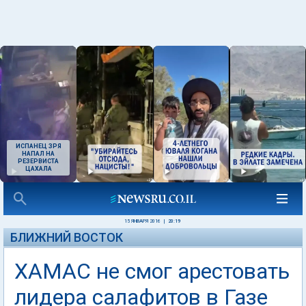
ИСПАНЕЦ ЗРЯ
НАПАЛ НА
РЕЗЕРВИСТА
ЦАХАЛА
15 ЯНВАРЯ 2016
|
20:19
БЛИЖНИЙ ВОСТОК
ХАМАС не смог арестовать
лидера салафитов в Газе