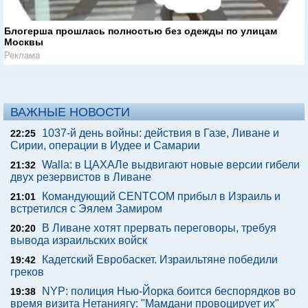
Блогерша прошлась полностью без одежды по улицам
Москвы
Реклама
ВАЖНЫЕ НОВОСТИ
1037-й день войны: действия в Газе, Ливане и
22:25
Сирии, операции в Иудее и Самарии
Walla: в ЦАХАЛе выдвигают новые версии гибели
21:32
двух резервистов в Ливане
Командующий CENTCOM прибыл в Израиль и
21:01
встретился с Эялем Замиром
В Ливане хотят прервать переговоры, требуя
20:20
вывода израильских войск
Кадетский Евробаскет. Израильтяне победили
19:42
греков
NYP: полиция Нью-Йорка боится беспорядков во
19:38
время визита Нетаниягу: "Мамдани провоцирует их"