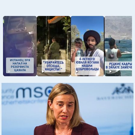
ИСПАНЕЦ ЗРЯ
НАПАЛ НА
РЕЗЕРВИСТА
ЦАХАЛА