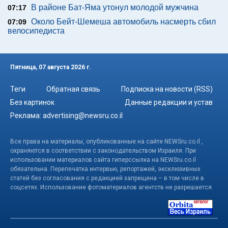
В районе Бат-Яма утонул молодой мужчина
07:17
Около Бейт-Шемеша автомобиль насмерть сбил
07:09
велосипедиста
Пятница, 07 августа 2026 г.
Теги
Обратная связь
Подписка на новости (RSS)
Без картинок
Данные редакции и устав
Реклама:
advertising@newsru.co.il
Все права на материалы, опубликованные на сайте NEWSru.co.il ,
охраняются в соответствии с законодательством Израиля. При
использовании материалов сайта гиперссылка на NEWSru.co.il
обязательна. Перепечатка интервью, репортажей, эксклюзивных
статей без согласования с редакцией запрещена – в том числе в
соцсетях. Использование фотоматериалов агентств не разрешается.