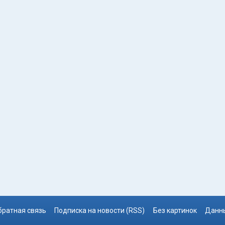
братная связь
Подписка на новости (RSS)
Без картинок
Данны