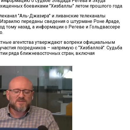
 информацию о судьбе Эльдада Регева и Эхуда
охищенных боевиками "Хизбаллы" летом прошлого года.
елеканал "Аль-Джазира" и ливанские телеканалы
 Израилю переданы сведения о штурмане Роне Араде,
од тому назад, а информации о Регеве и Гольдвассере
о.
стные агентства утверждают вопреки официальным
 участия посредников – напрямую с "Хизбаллой". Судьба
стии ряда ближневосточных стран, включая