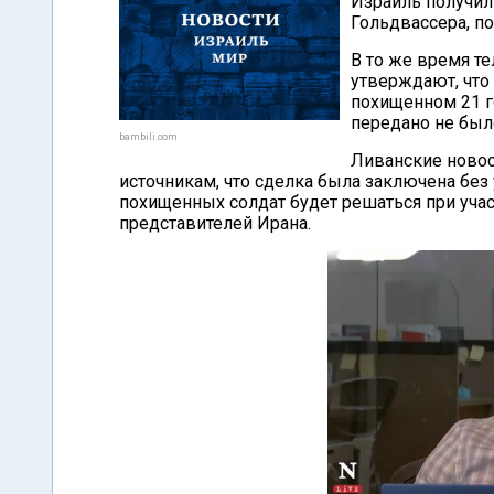
Израиль получил
Гольдвассера, п
В то же время т
утверждают, что
похищенном 21 г
передано не был
bambili.com
Ливанские ново
источникам, что сделка была заключена без
похищенных солдат будет решаться при уча
представителей Ирана.