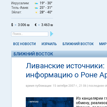
Иерусалим:
19° -
30°
Тель-Авив:
25° -
31°
Эйлат:
28° -
40°
$
3.006 ₪
€
3.463 ₪
ВСЕ НОВОСТИ
ИЗРАИЛЬ
БЛИЖНИЙ ВОСТОК
МИР
БЛИЖНИЙ ВОСТОК
Ливанские источники:
информацию о Роне А
время публикации: 15 октября 2007 г., 21:06 | последнее о
Из канцелярии г
обмену, реализо