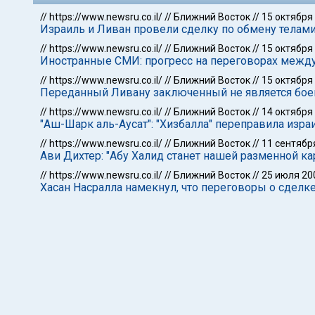
//
https://www.newsru.co.il/
//
Ближний Восток
//
15 октября
Израиль и Ливан провели сделку по обмену телам
//
https://www.newsru.co.il/
//
Ближний Восток
//
15 октября
Иностранные СМИ: прогресс на переговорах между
//
https://www.newsru.co.il/
//
Ближний Восток
//
15 октября
Переданный Ливану заключенный не является бое
//
https://www.newsru.co.il/
//
Ближний Восток
//
14 октября
"Аш-Шарк аль-Аусат": "Хизбалла" переправила изра
//
https://www.newsru.co.il/
//
Ближний Восток
//
11 сентябр
Ави Дихтер: "Абу Халид станет нашей разменной ка
//
https://www.newsru.co.il/
//
Ближний Восток
//
25 июля 20
Хасан Насралла намекнул, что переговоры о сдел