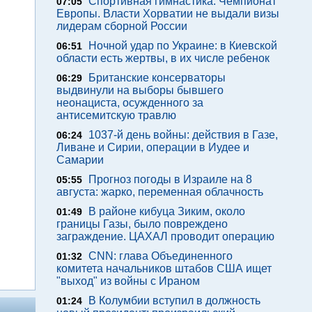
Спортивная гимнастика. Чемпионат
07:05
Европы. Власти Хорватии не выдали визы
лидерам сборной России
Ночной удар по Украине: в Киевской
06:51
области есть жертвы, в их числе ребенок
Британские консерваторы
06:29
выдвинули на выборы бывшего
неонациста, осужденного за
антисемитскую травлю
1037-й день войны: действия в Газе,
06:24
Ливане и Сирии, операции в Иудее и
Самарии
Прогноз погоды в Израиле на 8
05:55
августа: жарко, переменная облачность
В районе кибуца Зиким, около
01:49
границы Газы, было повреждено
заграждение. ЦАХАЛ проводит операцию
CNN: глава Объединенного
01:32
комитета начальников штабов США ищет
"выход" из войны с Ираном
В Колумбии вступил в должность
01:24