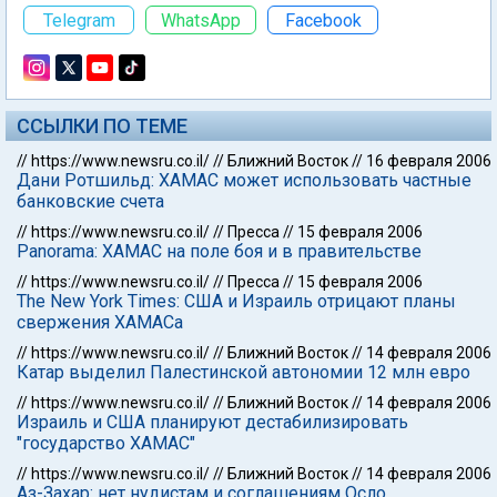
Telegram
WhatsApp
Facebook
ССЫЛКИ ПО ТЕМЕ
//
https://www.newsru.co.il/
//
Ближний Восток
//
16 февраля 2006
Дани Ротшильд: ХАМАС может использовать частные
банковские счета
//
https://www.newsru.co.il/
//
Пресса
//
15 февраля 2006
Panorama: ХАМАС на поле боя и в правительстве
//
https://www.newsru.co.il/
//
Пресса
//
15 февраля 2006
The New York Times: США и Израиль отрицают планы
свержения ХАМАСа
//
https://www.newsru.co.il/
//
Ближний Восток
//
14 февраля 2006
Катар выделил Палестинской автономии 12 млн евро
//
https://www.newsru.co.il/
//
Ближний Восток
//
14 февраля 2006
Израиль и США планируют дестабилизировать
"государство ХАМАС"
//
https://www.newsru.co.il/
//
Ближний Восток
//
14 февраля 2006
Аз-Захар: нет нудистам и соглашениям Осло