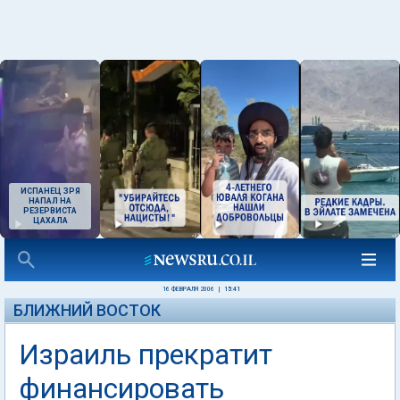
ИСПАНЕЦ ЗРЯ
НАПАЛ НА
РЕЗЕРВИСТА
ЦАХАЛА
16 ФЕВРАЛЯ 2006
|
15:41
БЛИЖНИЙ ВОСТОК
Израиль прекратит
финансировать