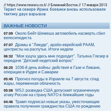
//
https://www.newsru.co.il/
//
Ближний Восток
//
17 января 2013
Теракт на севере Ирака: боевики вновь использовали
тактику двух взрывов
ВАЖНЫЕ НОВОСТИ
Около Бейт-Шемеша автомобиль насмерть сбил
07:09
велосипедиста
Драмы в "Ликуде", арабо-еврейский РААМ,
07:07
центристы на распутье. Итоги недели
"Моя хуцпа здесь мне подходит". Татьяна Глезер в
06:32
передаче "Детский недетский вопрос"
1036-й день войны: действия в Газе и Ливане,
06:25
операции в Иудее и Самарии
Прогноз погоды в Израиле на 7 августа: спад
05:45
жары, переменная облачность
WSJ: разведка США допускает ограниченную
05:08
атаку России на страну NATO в ближайшие годы
Трамп подписал новые указы, ужесточающие
04:46
правила получения гражданства США по рождению